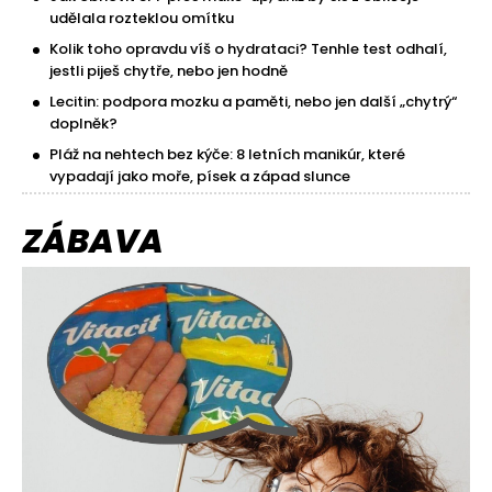
udělala rozteklou omítku
Kolik toho opravdu víš o hydrataci? Tenhle test odhalí,
jestli piješ chytře, nebo jen hodně
Lecitin: podpora mozku a paměti, nebo jen další „chytrý“
doplněk?
Pláž na nehtech bez kýče: 8 letních manikúr, které
vypadají jako moře, písek a západ slunce
ZÁBAVA