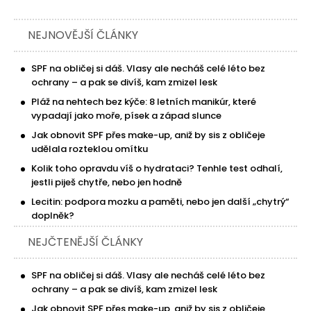
NEJNOVĚJŠÍ ČLÁNKY
SPF na obličej si dáš. Vlasy ale necháš celé léto bez
ochrany – a pak se divíš, kam zmizel lesk
Pláž na nehtech bez kýče: 8 letních manikúr, které
vypadají jako moře, písek a západ slunce
Jak obnovit SPF přes make-up, aniž by sis z obličeje
udělala rozteklou omítku
Kolik toho opravdu víš o hydrataci? Tenhle test odhalí,
jestli piješ chytře, nebo jen hodně
Lecitin: podpora mozku a paměti, nebo jen další „chytrý“
doplněk?
NEJČTENĚJŠÍ ČLÁNKY
SPF na obličej si dáš. Vlasy ale necháš celé léto bez
ochrany – a pak se divíš, kam zmizel lesk
Jak obnovit SPF přes make-up, aniž by sis z obličeje