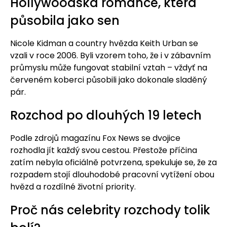
Hollywoodská romance, která
působila jako sen
Nicole Kidman a country hvězda Keith Urban se
vzali v roce 2006. Byli vzorem toho, že i v zábavním
průmyslu může fungovat stabilní vztah – vždyť na
červeném koberci působili jako dokonale sladěný
pár.
Rozchod po dlouhých 19 letech
Podle zdrojů magazínu Fox News se dvojice
rozhodla jít každý svou cestou. Přestože příčina
zatím nebyla oficiálně potvrzena, spekuluje se, že za
rozpadem stojí dlouhodobé pracovní vytížení obou
hvězd a rozdílné životní priority.
Proč nás celebrity rozchody tolik