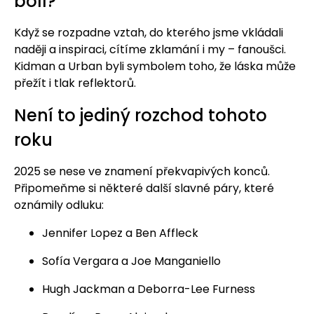
bolí?
Když se rozpadne vztah, do kterého jsme vkládali
naději a inspiraci, cítíme zklamání i my – fanoušci.
Kidman a Urban byli symbolem toho, že láska může
přežít i tlak reflektorů.
Není to jediný rozchod tohoto
roku
2025 se nese ve znamení překvapivých konců.
Připomeňme si některé další slavné páry, které
oznámily odluku:
Jennifer Lopez a Ben Affleck
Sofía Vergara a Joe Manganiello
Hugh Jackman a Deborra-Lee Furness