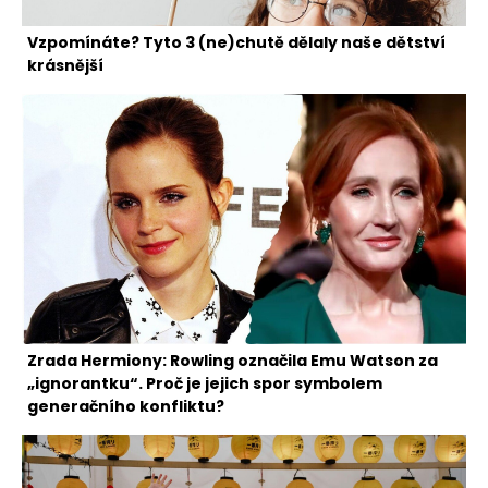
Vzpomínáte? Tyto 3 (ne)chutě dělaly naše dětství
krásnější
Zrada Hermiony: Rowling označila Emu Watson za
„ignorantku“. Proč je jejich spor symbolem
generačního konfliktu?