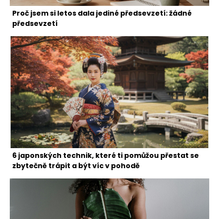
Proč jsem si letos dala jediné předsevzetí: žádné
předsevzetí
6 japonských technik, které ti pomůžou přestat se
zbytečně trápit a být víc v pohodě