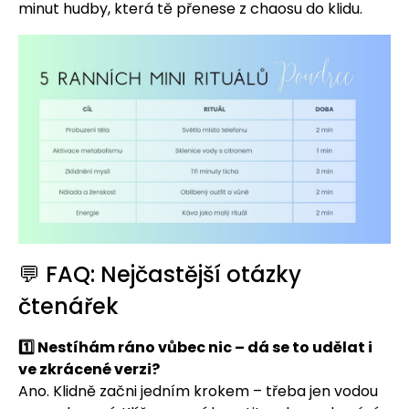
minut hudby, která tě přenese z chaosu do klidu.
💬 FAQ: Nejčastější otázky
čtenářek
1️⃣ Nestíhám ráno vůbec nic – dá se to udělat i
ve zkrácené verzi?
Ano. Klidně začni jedním krokem – třeba jen vodou