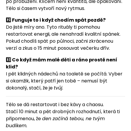
po probuzení. Klíčem není kvantita, ale opakování.
Tělo si časem vytvoří nový rytmus.
2️⃣ Funguje to i když chodím spát pozdě?
Do jisté míry ano. Tyto rituály ti pomohou
restartovat energii, ale nenahradí kvalitní spánek.
Pokud chodíš spát po půlnoci, začni zkrácenou
verzí a zkus o 15 minut posouvat večerku dřív.
3️⃣ Co když mám malé děti a ráno prostě není
klid?
I pět klidných nádechů na toaletě se počítá. Vyber
si okamžik, který patří jen tobě – nemusí být
dokonalý, stačí, že je
tvůj.
Tělo se dá restartovat i bez kávy a chaosu.
Stačí 10 minut a pět drobných rozhodnutí, která ti
připomenou, že
den začíná tebou, ne tvým
budíkem.