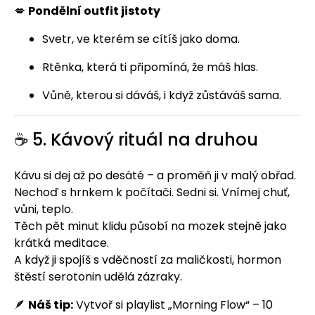
💋
Pondělní outfit jistoty
Svetr, ve kterém se cítíš jako doma.
Rtěnka, která ti připomíná, že máš hlas.
Vůně, kterou si dáváš, i když zůstáváš sama.
☕ 5. Kávový rituál na druhou
Kávu si dej až po desáté – a proměň ji v malý obřad.
Nechoď s hrnkem k počítači. Sedni si. Vnímej chuť,
vůni, teplo.
Těch pět minut klidu působí na mozek stejně jako
krátká meditace.
A když ji spojíš s vděčností za maličkosti, hormon
štěstí serotonin udělá zázraky.
🪶
Náš tip:
Vytvoř si playlist „Morning Flow“ – 10