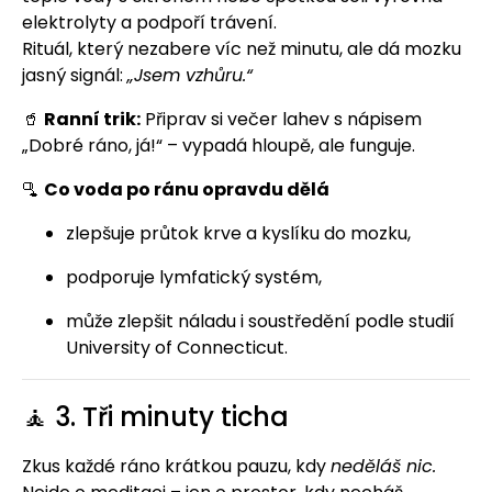
elektrolyty a podpoří trávení.
Rituál, který nezabere víc než minutu, ale dá mozku
jasný signál:
„Jsem vzhůru.“
🥤
Ranní trik:
Připrav si večer lahev s nápisem
„Dobré ráno, já!“ – vypadá hloupě, ale funguje.
🫗
Co voda po ránu opravdu dělá
zlepšuje průtok krve a kyslíku do mozku,
podporuje lymfatický systém,
může zlepšit náladu i soustředění podle studií
University of Connecticut.
🧘 3. Tři minuty ticha
Zkus každé ráno krátkou pauzu, kdy
neděláš nic.