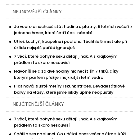
NEJNOVĚJŠÍ ČLÁNKY
Je vedro a nechceš stát hodinu u plotny: 5 letních večeří z
jednoho hrnce, které šetří čas i nádobí
Utřeš kuchyň, koupelnu i podlahu. Těchhle 5 míst ale při
úklidu nejspíš pořád ignoruješ
7 věcí, které bohyně sexu dělají jinak. A s krajkovým
prádlem to skoro nesouvisí
Navoníš se a za dvě hodiny nic necítíš? 7 triků, díky
kterým parfém přežije i nejkrutjší letní vedro
Platinová, tlusté melíry i skunk stripes. Devadesátkové
barvy na vlasy, které jsme nikdy úplně neopustily
NEJČTENĚJŠÍ ČLÁNKY
7 věcí, které bohyně sexu dělají jinak. A s krajkovým
prádlem to skoro nesouvisí
Spálila ses na slunci. Co udělat dnes večer a čím si kůži