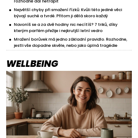
rozhodně dál netrápit
Největší chyby při smažení řízků: Kvůli této jediné věci
bývají suché a tvrdé. Přitom ji dělá skoro každý
Navoníš se a za dvě hodiny nic necítíš? 7 triků, díky
kterým parfém přežije i nejkrutjší letní vedro
Mražení borůvek má jedno základní pravidlo. Rozhodne,
jestli vše dopadne skvěle, nebo jako úplná tragédie
WELLBEING