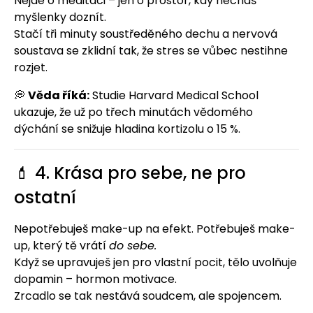
Nejde o meditaci – jen o prostor, kdy necháš
myšlenky doznít.
Stačí tři minuty soustředěného dechu a nervová
soustava se zklidní tak, že stres se vůbec nestihne
rozjet.
💭
Věda říká:
Studie Harvard Medical School
ukazuje, že už po třech minutách vědomého
dýchání se snižuje hladina kortizolu o 15 %.
💄 4. Krása pro sebe, ne pro
ostatní
Nepotřebuješ make-up na efekt. Potřebuješ make-
up, který tě vrátí
do sebe.
Když se upravuješ jen pro vlastní pocit, tělo uvolňuje
dopamin – hormon motivace.
Zrcadlo se tak nestává soudcem, ale spojencem.