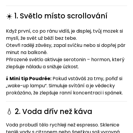
☀️ 1. Světlo místo scrollování
Když první, co po ránu vidíš, je displej, tvůj mozek si
myslí, že svět už běží bez tebe.
Otevři raději závěsy, zapal svíčku nebo si dopřej pár
minut na balkoně.
Přirozené světlo aktivuje serotonin – hormon, který
zlepšuje náladu a snižuje úzkost.
🕯
Mini tip Poudrée:
Pokud vstáváš za tmy, pořiď si
„wake-up lampu“. Simuluje svítání a je vědecky
prokázáno, že zlepšuje ranní koncentraci i spánek.
💧 2. Voda dřív než káva
Voda probudí tělo rychleji než espresso. Sklenice
teplé vody s citronem nebo špetkou soli vyrovná