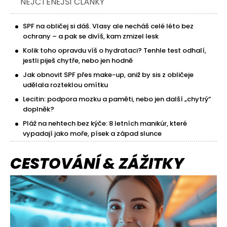
NEJČTENĚJŠÍ ČLÁNKY
SPF na obličej si dáš. Vlasy ale necháš celé léto bez
ochrany – a pak se divíš, kam zmizel lesk
Kolik toho opravdu víš o hydrataci? Tenhle test odhalí,
jestli piješ chytře, nebo jen hodně
Jak obnovit SPF přes make-up, aniž by sis z obličeje
udělala rozteklou omítku
Lecitin: podpora mozku a paměti, nebo jen další „chytrý“
doplněk?
Pláž na nehtech bez kýče: 8 letních manikúr, které
vypadají jako moře, písek a západ slunce
CESTOVÁNÍ & ZÁŽITKY