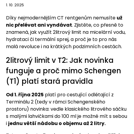
1. 10. 2025
Díky nejmodernějším CT rentgenům nemusíte
už
nic přelévat ani vyndávat
. Zjistěte, co přesně to
znamená, jak využít 2litrový limit na micelární vodu,
hydrataci či termální sprej, a proč je to pro nás
malá revoluce i na krátkých podzimních cestách.
2litrový limit v T2: Jak novinka
funguje a proč mimo Schengen
(T1) platí stará pravidla
Od 1. října 2025
platí pro cestující odlétající z
Terminálu 2 (tedy v rámci Schengenského
prostoru) novinka: vedle klasického litrového sáčku
s malými lahvičkami do 100 ml je možné mít s sebou
i
jednu větší nádobu o objemu až 2 litry.