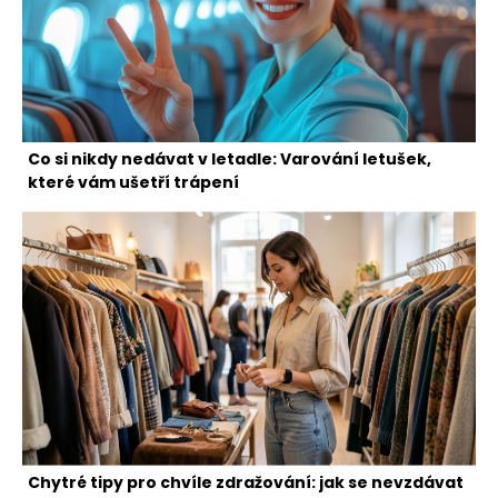
Co si nikdy nedávat v letadle: Varování letušek,
které vám ušetří trápení
Chytré tipy pro chvíle zdražování: jak se nevzdávat