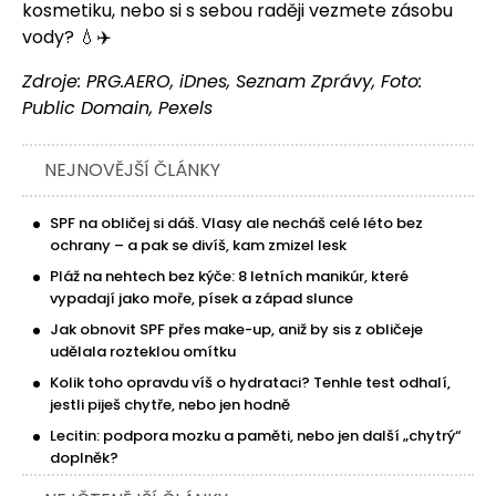
kosmetiku, nebo si s sebou raději vezmete zásobu
vody? 💧✈️
Zdroje: PRG.AERO, iDnes, Seznam Zprávy, Foto:
Public Domain, Pexels
NEJNOVĚJŠÍ ČLÁNKY
SPF na obličej si dáš. Vlasy ale necháš celé léto bez
ochrany – a pak se divíš, kam zmizel lesk
Pláž na nehtech bez kýče: 8 letních manikúr, které
vypadají jako moře, písek a západ slunce
Jak obnovit SPF přes make-up, aniž by sis z obličeje
udělala rozteklou omítku
Kolik toho opravdu víš o hydrataci? Tenhle test odhalí,
jestli piješ chytře, nebo jen hodně
Lecitin: podpora mozku a paměti, nebo jen další „chytrý“
doplněk?