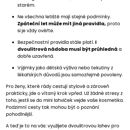
starém.
Ne všechna letiště mají stejné podmínky.
Zpáteční let může mít jiná pravidla,
proto
si je vždy ověřte.
Bezpečnostní pravidla stále platí.
I
dvoulitrová nádoba musí být průhledná
a
dobře uzavřená.
Výjimky jako dětská výživa nebo tekutiny z
lékařských důvodů jsou samozřejmě povoleny.
Pro ženy, které rády cestují stylově a zároveň
prakticky, jde o vítaný krok vpřed. Už žádné stresy z
toho, jestli se do mini lahviček vejde vaše kosmetika.
Podzimní cesty tak mohou být o poznání
pohodlnější.
A teď je to na vás: využijete dvoulitrovou lahev pro