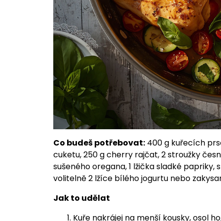
Co budeš potřebovat:
400 g kuřecích prs
cuketu, 250 g cherry rajčat, 2 stroužky česnek
sušeného oregana, 1 lžička sladké papriky, s
volitelně 2 lžíce bílého jogurtu nebo zaky
Jak to udělat
Kuře nakrájej na menší kousky, osol ho