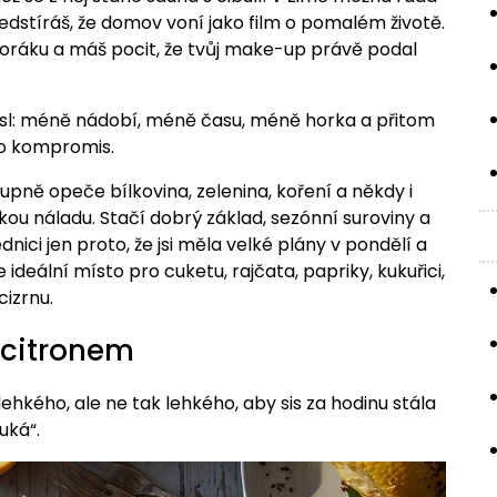
dstíráš, že domov voní jako film o pomalém životě.
poráku a máš pocit, že tvůj make-up právě podal
mysl: méně nádobí, méně času, méně horka a přitom
ko kompromis.
tupně opeče bílkovina, zelenina, koření a někdy i
kou náladu. Stačí dobrý základ, sezónní suroviny a
ici jen proto, že jsi měla velké plány v pondělí a
e ideální místo pro cuketu, rajčata, papriky, kukuřici,
 cizrnu.
a citronem
ehkého, ale ne tak lehkého, aby sis za hodinu stála
uká“.