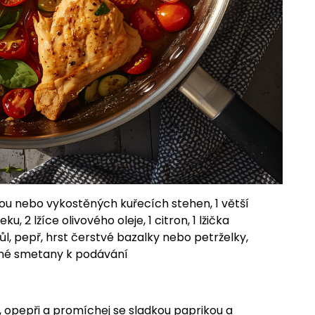
ou nebo vykostěných kuřecích stehen, 1 větší
u, 2 lžíce olivového oleje, 1 citron, 1 lžička
ůl, pepř, hrst čerstvé bazalky nebo petrželky,
sané smetany k podávání
, opepři a promíchej se sladkou paprikou a