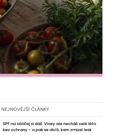
NEJNOVĚJŠÍ ČLÁNKY
SPF na obličej si dáš. Vlasy ale necháš celé léto
bez ochrany – a pak se divíš, kam zmizel lesk