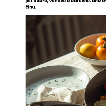
jíst dobře, voňavě a barevně, aniž 
činu.