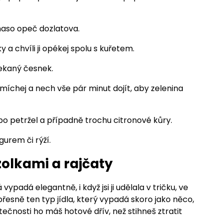
 maso opeč dozlatova.
 a chvíli ji opékej spolu s kuřetem.
sekaný česnek.
míchej a nech vše pár minut dojít, aby zelenina
o petržel a případně trochu citronové kůry.
urem či rýží.
zolkami a rajčaty
vypadá elegantně, i když jsi ji udělala v tričku, ve
přesně ten typ jídla, který vypadá skoro jako něco,
tečnosti ho máš hotové dřív, než stihneš ztratit