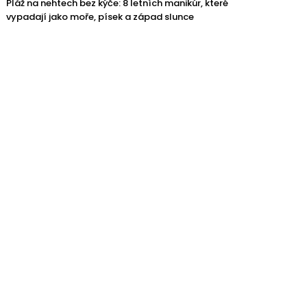
Pláž na nehtech bez kýče: 8 letních manikúr, které
vypadají jako moře, písek a západ slunce