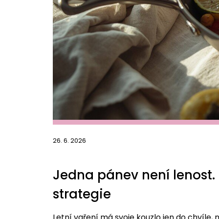
26. 6. 2026
Jedna pánev není lenost. 
strategie
Letní vaření má svoje kouzlo jen do chvíle, 