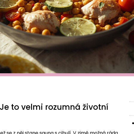
Je to velmi rozumná životní
než se z něj stane sauna s cibulí. V zimě možná ráda