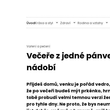
Úvod
Krása a styl
Zdraví
Rodina a vztahy
Vaření a pečení
Večeře z jedné pánve
nádobí
Přijdeš domů, venku je pořád vedro
že po večeři budeš mýt prkénko, hrn
tobě probudí velmi temnou verzi žen
pro tyhle dny. Ne proto, že bys neum