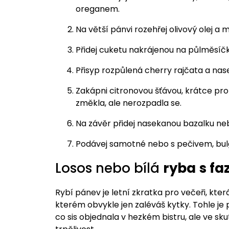
oreganem.
Na větší pánvi rozehřej olivový olej a
Přidej cuketu nakrájenou na půlměsíčky
Přisyp rozpůlená cherry rajčata a na
Zakápni citronovou šťávou, krátce pro
změkla, ale nerozpadla se.
Na závěr přidej nasekanou bazalku neb
Podávej samotné nebo s pečivem, bulg
Losos nebo bílá
ryba
s fa
Rybí pánev je letní zkratka pro večeři, která 
kterém obvykle jen zaléváš kytky. Tohle je 
co sis objednala v hezkém bistru, ale ve sku