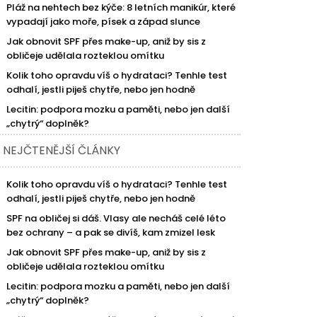
Pláž na nehtech bez kýče: 8 letních manikúr, které
vypadají jako moře, písek a západ slunce
Jak obnovit SPF přes make-up, aniž by sis z
obličeje udělala rozteklou omítku
Kolik toho opravdu víš o hydrataci? Tenhle test
odhalí, jestli piješ chytře, nebo jen hodně
Lecitin: podpora mozku a paměti, nebo jen další
„chytrý“ doplněk?
NEJČTENĚJŠÍ ČLÁNKY
Kolik toho opravdu víš o hydrataci? Tenhle test
odhalí, jestli piješ chytře, nebo jen hodně
SPF na obličej si dáš. Vlasy ale necháš celé léto
bez ochrany – a pak se divíš, kam zmizel lesk
Jak obnovit SPF přes make-up, aniž by sis z
obličeje udělala rozteklou omítku
Lecitin: podpora mozku a paměti, nebo jen další
„chytrý“ doplněk?