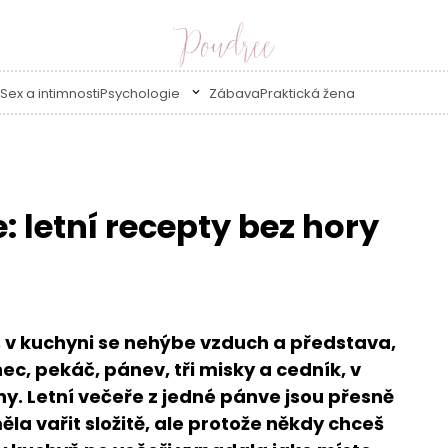
Sex a intimnosti
Psychologie
Zábava
Praktická žena
: letní recepty bez hory
, v kuchyni se nehýbe vzduch a představa,
ec, pekáč, pánev, tři misky a cedník, v
y. Letní večeře z jedné pánve jsou přesně
ěla vařit složitě, ale protože někdy chceš