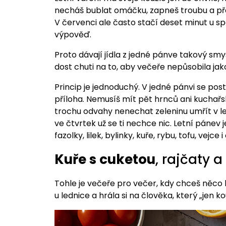
necháš bublat omáčku, zapneš troubu a pře
V červenci ale často stačí deset minut u s
výpověď.
Proto dávají jídla z jedné pánve takový s
dost chuti na to, aby večeře nepůsobila ja
Princip je jednoduchý. V jedné pánvi se pos
příloha. Nemusíš mít pět hrnců ani kuchařs
trochu odvahy nenechat zeleninu umřít v ledn
ve čtvrtek už se ti nechce nic. Letní pánev j
fazolky, lilek, bylinky, kuře, rybu, tofu, vejce i
Kuře s cuketou
, rajčaty 
Tohle je večeře pro večer, kdy chceš něco l
u lednice a hrála si na člověka, který „jen ko