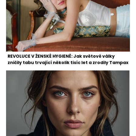
REVOLUCE V ŽENSKÉ HYGIENĚ: Jak světové války
zničily tabu trvající několik tisíc let a zrodily Tampax