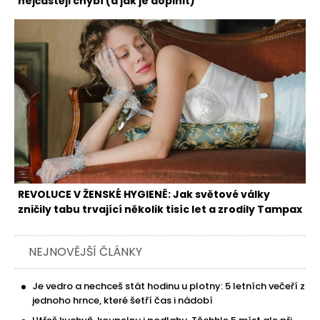
nejčastěji chybí (a jak je doplnit)
REVOLUCE V ŽENSKÉ HYGIENĚ: Jak světové války
zničily tabu trvající několik tisíc let a zrodily Tampax
NEJNOVĚJŠÍ ČLÁNKY
Je vedro a nechceš stát hodinu u plotny: 5 letních večeří z
jednoho hrnce, které šetří čas i nádobí