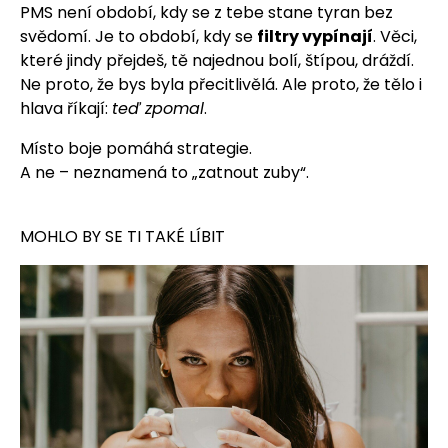
PMS není období, kdy se z tebe stane tyran bez
svědomí. Je to období, kdy se
filtry vypínají
. Věci,
které jindy přejdeš, tě najednou bolí, štípou, dráždí.
Ne proto, že bys byla přecitlivělá. Ale proto, že tělo i
hlava říkají:
teď zpomal
.
Místo boje pomáhá strategie.
A ne – neznamená to „zatnout zuby“.
MOHLO BY SE TI TAKÉ LÍBIT