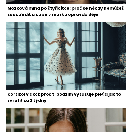
Mozková mlha po čtyřicítce: proč se někdy nemůžeš
soustředit a co se v mozku opravdu děje
Kortizol v akci: proč ti podzim vysušuje pleť a jak to
zvrátit za 2 týdny