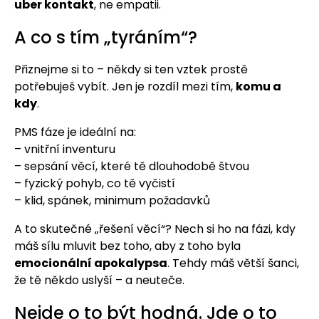
uber kontakt
, ne empatii.
A co s tím „tyráním“?
Přiznejme si to – někdy si ten vztek prostě
potřebuješ vybít. Jen je rozdíl mezi tím,
komu a
kdy
.
PMS fáze je ideální na:
– vnitřní inventuru
– sepsání věcí, které tě dlouhodobě štvou
– fyzický pohyb, co tě vyčistí
– klid, spánek, minimum požadavků
A to skutečné „řešení věcí“? Nech si ho na fázi, kdy
máš sílu mluvit bez toho, aby z toho byla
emocionální apokalypsa
. Tehdy máš větší šanci,
že tě někdo uslyší – a neuteče.
Nejde o to být hodná. Jde o to