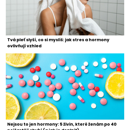
Tvá pleť slyší, co si myslíš: jak stres a hormony
ovlivňují vzhled
Nejsou to jen hormony: 5 živin, které ženám po 40