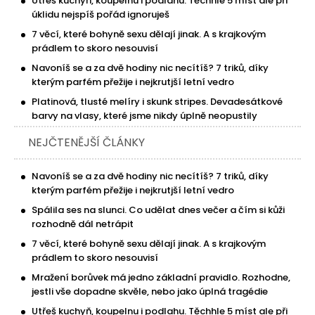
Utřeš kuchyň, koupelnu i podlahu. Těchhle 5 míst ale při
úklidu nejspíš pořád ignoruješ
7 věcí, které bohyně sexu dělají jinak. A s krajkovým
prádlem to skoro nesouvisí
Navoníš se a za dvě hodiny nic necítíš? 7 triků, díky
kterým parfém přežije i nejkrutjší letní vedro
Platinová, tlusté melíry i skunk stripes. Devadesátkové
barvy na vlasy, které jsme nikdy úplně neopustily
NEJČTENĚJŠÍ ČLÁNKY
Navoníš se a za dvě hodiny nic necítíš? 7 triků, díky
kterým parfém přežije i nejkrutjší letní vedro
Spálila ses na slunci. Co udělat dnes večer a čím si kůži
rozhodně dál netrápit
7 věcí, které bohyně sexu dělají jinak. A s krajkovým
prádlem to skoro nesouvisí
Mražení borůvek má jedno základní pravidlo. Rozhodne,
jestli vše dopadne skvěle, nebo jako úplná tragédie
Utřeš kuchyň, koupelnu i podlahu. Těchhle 5 míst ale při