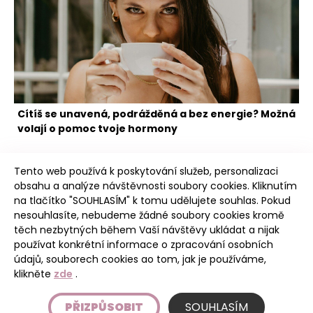
Cítíš se unavená, podrážděná a bez energie? Možná
volají o pomoc tvoje hormony
Tento web používá k poskytování služeb, personalizaci
obsahu a analýze návštěvnosti soubory cookies. Kliknutím
na tlačítko "SOUHLASÍM" k tomu udělujete souhlas. Pokud
nesouhlasíte, nebudeme žádné soubory cookies kromě
těch nezbytných během Vaší návštěvy ukládat a nijak
Poudree
používat konkrétní informace o zpracování osobních
údajů, souborech cookies ao tom, jak je používáme,
klikněte
zde
.
Úvod
PŘIZPŮSOBIT
SOUHLASÍM