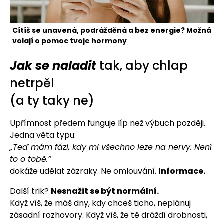
Cítíš se unavená, podrážděná a bez energie? Možná
volají o pomoc tvoje hormony
Jak se naladit
tak, aby chlap
netrpěl
(a ty taky ne)
Upřímnost předem funguje líp než výbuch později.
Jedna věta typu:
„Teď mám fázi, kdy mi všechno leze na nervy. Není
to o tobě.“
dokáže udělat zázraky. Ne omlouvání.
Informace.
Další trik?
Nesnažit se být normální.
Když víš, že máš dny, kdy chceš ticho, neplánuj
zásadní rozhovory. Když víš, že tě dráždí drobnosti,