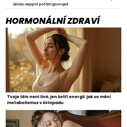
úklidu nejspíš pořád ignoruješ
HORMONÁLNÍ ZDRAVÍ
Tvoje tělo není líné, jen šetří energii: jak se mění
metabolismus v listopadu