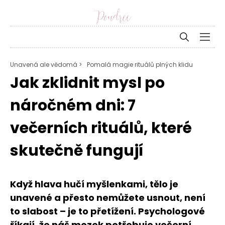
Unavená ale vědomá >
Pomalá magie rituálů plných klidu
Jak zklidnit mysl po
náročném dni: 7
večerních rituálů, které
skutečně fungují
Když hlava hučí myšlenkami, tělo je
unavené a přesto nemůžete usnout, není
to slabost – je to přetížení. Psychologové
říkají, že náš mozek potřebuje večerní