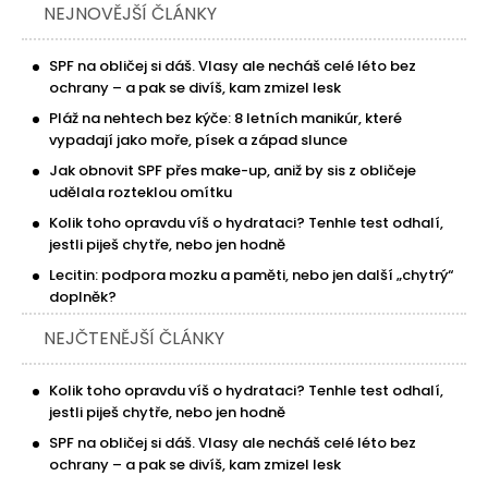
NEJNOVĚJŠÍ ČLÁNKY
SPF na obličej si dáš. Vlasy ale necháš celé léto bez
ochrany – a pak se divíš, kam zmizel lesk
Pláž na nehtech bez kýče: 8 letních manikúr, které
vypadají jako moře, písek a západ slunce
Jak obnovit SPF přes make-up, aniž by sis z obličeje
udělala rozteklou omítku
Kolik toho opravdu víš o hydrataci? Tenhle test odhalí,
jestli piješ chytře, nebo jen hodně
Lecitin: podpora mozku a paměti, nebo jen další „chytrý“
doplněk?
NEJČTENĚJŠÍ ČLÁNKY
Kolik toho opravdu víš o hydrataci? Tenhle test odhalí,
jestli piješ chytře, nebo jen hodně
SPF na obličej si dáš. Vlasy ale necháš celé léto bez
ochrany – a pak se divíš, kam zmizel lesk