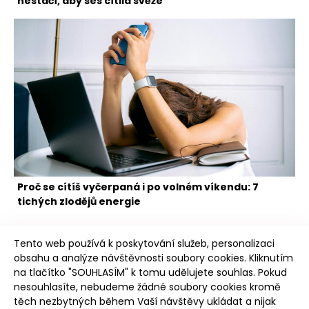
nestačí, aby ses cítila svěže
Proč se cítíš vyčerpaná i po volném víkendu: 7
tichých zlodějů energie
Tento web používá k poskytování služeb, personalizaci
obsahu a analýze návštěvnosti soubory cookies. Kliknutím
na tlačítko "SOUHLASÍM" k tomu udělujete souhlas. Pokud
nesouhlasíte, nebudeme žádné soubory cookies kromě
těch nezbytných během Vaší návštěvy ukládat a nijak
Poudree