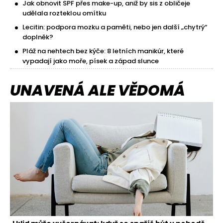
Jak obnovit SPF přes make-up, aniž by sis z obličeje
udělala rozteklou omítku
Lecitin: podpora mozku a paměti, nebo jen další „chytrý“
doplněk?
Pláž na nehtech bez kýče: 8 letních manikúr, které
vypadají jako moře, písek a západ slunce
UNAVENÁ ALE VĚDOMÁ