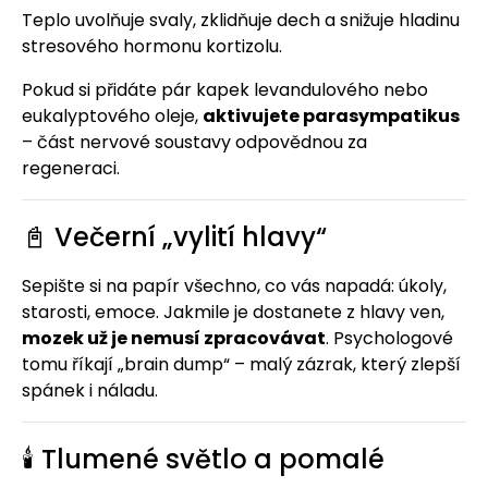
Teplo uvolňuje svaly, zklidňuje dech a snižuje hladinu
stresového hormonu kortizolu.
Pokud si přidáte pár kapek levandulového nebo
eukalyptového oleje,
aktivujete parasympatikus
– část nervové soustavy odpovědnou za
regeneraci.
📓 Večerní „vylití hlavy“
Sepište si na papír všechno, co vás napadá: úkoly,
starosti, emoce. Jakmile je dostanete z hlavy ven,
mozek už je nemusí zpracovávat
. Psychologové
tomu říkají „brain dump“ – malý zázrak, který zlepší
spánek i náladu.
🕯️ Tlumené světlo a pomalé