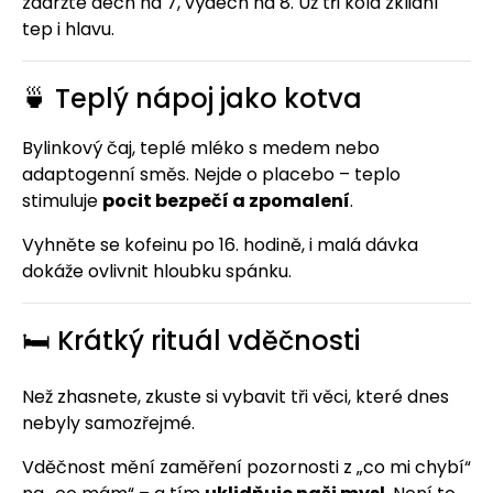
zadržte dech na 7, výdech na 8. Už tři kola zklidní
tep i hlavu.
🍵 Teplý nápoj jako kotva
Bylinkový čaj, teplé mléko s medem nebo
adaptogenní směs. Nejde o placebo – teplo
stimuluje
pocit bezpečí a zpomalení
.
Vyhněte se kofeinu po 16. hodině, i malá dávka
dokáže ovlivnit hloubku spánku.
🛏️ Krátký rituál vděčnosti
Než zhasnete, zkuste si vybavit tři věci, které dnes
nebyly samozřejmé.
Vděčnost mění zaměření pozornosti z „co mi chybí“