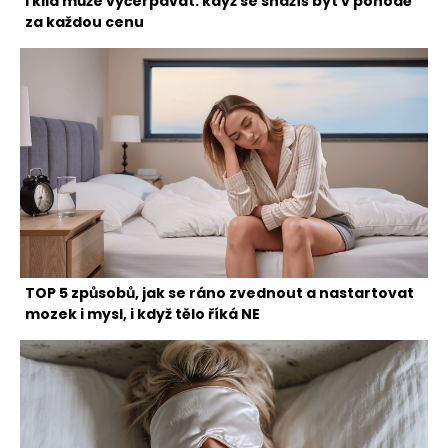
I klid může vyčerpávat: když se snažíš být v pohodě
za každou cenu
TOP 5 způsobů, jak se ráno zvednout a nastartovat
mozek i mysl, i když tělo říká NE