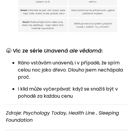
🥱 Vic ze série
Unavená ale vědomá
:
Ráno vstávám unavená, i v případě, že spím
celou noc jako dřevo. Dlouho jsem nechápala
proč.
I klid může vyčerpávat: když se snažíš být v
pohodě za každou cenu
Zdroje: Psychology Today, Health Line , Sleeping
Foundation