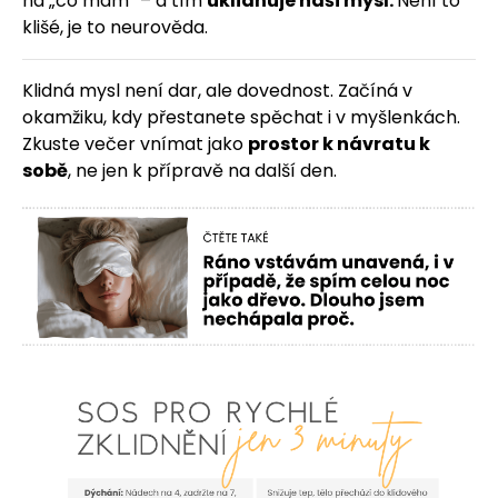
na „co mám“ – a tím
uklidňuje naši mysl.
Není to
klišé, je to neurověda.
Klidná mysl není dar, ale dovednost. Začíná v
okamžiku, kdy přestanete spěchat i v myšlenkách.
Zkuste večer vnímat jako
prostor k návratu k
sobě
, ne jen k přípravě na další den.