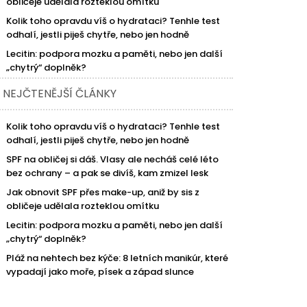
obličeje udělala rozteklou omítku
Kolik toho opravdu víš o hydrataci? Tenhle test
odhalí, jestli piješ chytře, nebo jen hodně
Lecitin: podpora mozku a paměti, nebo jen další
„chytrý“ doplněk?
NEJČTENĚJŠÍ ČLÁNKY
Kolik toho opravdu víš o hydrataci? Tenhle test
odhalí, jestli piješ chytře, nebo jen hodně
SPF na obličej si dáš. Vlasy ale necháš celé léto
bez ochrany – a pak se divíš, kam zmizel lesk
Jak obnovit SPF přes make-up, aniž by sis z
obličeje udělala rozteklou omítku
Lecitin: podpora mozku a paměti, nebo jen další
„chytrý“ doplněk?
Pláž na nehtech bez kýče: 8 letních manikúr, které
vypadají jako moře, písek a západ slunce