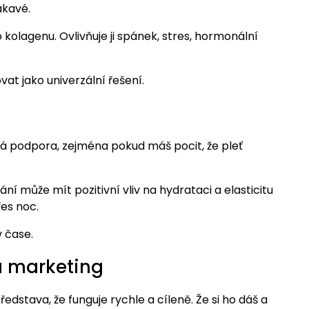
ákavé.
o kolagenu. Ovlivňuje ji spánek, stres, hormonální
t jako univerzální řešení.
á podpora, zejména pokud máš pocit, že pleť
ání může mít pozitivní vliv na hydrataci a elasticitu
es noc.
v čase.
ná marketing
ředstava, že funguje rychle a cíleně. Že si ho dáš a