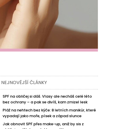
NEJNOVĚJŠÍ ČLÁNKY
SPF na obličej si dáš. Vlasy ale necháš celé léto
bez ochrany – a pak se divíš, kam zmizel lesk
Pláž na nehtech bez kýče: 8 letních manikúr, které
vypadají jako moře, písek a západ slunce
Jak obnovit SPF přes make-up, aniž by sis z