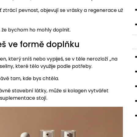
 ztrácí pevnost, objevují se vrásky a regenerace už
 že bychom ho mohly doplnit.
meš ve formě doplňku
, který sníš nebo vypiješ, se v těle nerozloží „na
liny, které tělo využije podle potřeby.
ávě tam, kde bys chtěla.
vné stavební látky, může si kolagen vytvářet
m suplementace stojí.