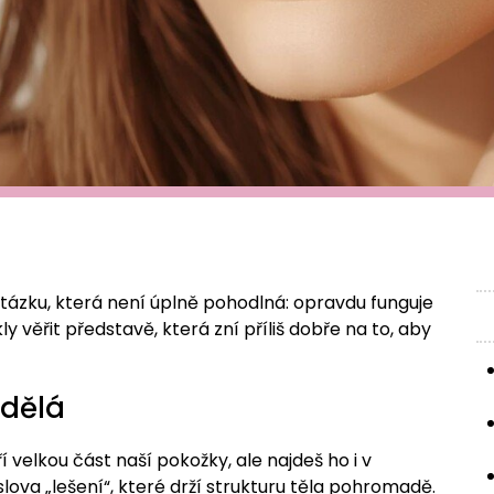
otázku, která není úplně pohodlná: opravdu funguje
ly věřit představě, která zní příliš dobře na to, aby
 dělá
í velkou část naší pokožky, ale najdeš ho i v
ova „lešení“, které drží strukturu těla pohromadě.