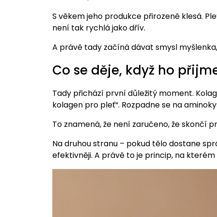
S věkem jeho produkce přirozeně klesá. Pleť
není tak rychlá jako dřív.
A právě tady začíná dávat smysl myšlenka,
Co se děje, když ho přij
Tady přichází první důležitý moment. Kolagen
kolagen pro pleť“. Rozpadne se na aminokyse
To znamená, že není zaručeno, že skončí pr
Na druhou stranu – pokud tělo dostane sprá
efektivněji. A právě to je princip, na které