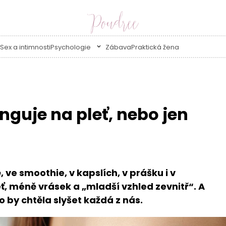
Sex a intimnosti
Psychologie
Zábava
Praktická žena
guje na pleť, nebo jen
 ve smoothie, v kapslích, v prášku i v
eť, méně vrásek a „mladší vzhled zevnitř“. A
o by chtěla slyšet každá z nás.