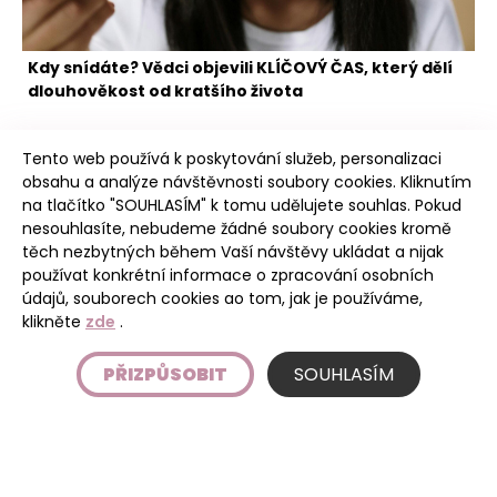
Kdy snídáte? Vědci objevili KLÍČOVÝ ČAS, který dělí
dlouhověkost od kratšího života
Tento web používá k poskytování služeb, personalizaci
obsahu a analýze návštěvnosti soubory cookies. Kliknutím
na tlačítko "SOUHLASÍM" k tomu udělujete souhlas. Pokud
nesouhlasíte, nebudeme žádné soubory cookies kromě
těch nezbytných během Vaší návštěvy ukládat a nijak
Poudree
používat konkrétní informace o zpracování osobních
údajů, souborech cookies ao tom, jak je používáme,
klikněte
zde
.
Úvod
PŘIZPŮSOBIT
SOUHLASÍM
Etický kodex
Podmínky používání stránky
Ochrana osobních údajů