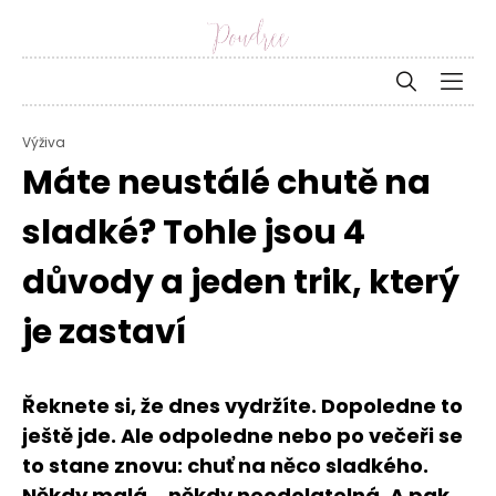
Výživa
Máte neustálé chutě na
sladké? Tohle jsou 4
důvody a jeden trik, který
je zastaví
Řeknete si, že dnes vydržíte. Dopoledne to
ještě jde. Ale odpoledne nebo po večeři se
to stane znovu: chuť na něco sladkého.
Někdy malá… někdy neodolatelná. A pak