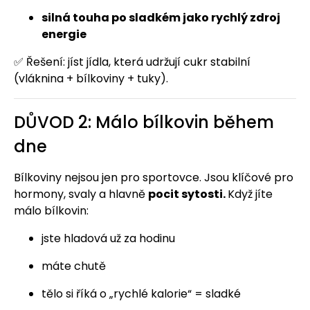
silná touha po sladkém jako rychlý zdroj
energie
✅ Řešení: jíst jídla, která udržují cukr stabilní
(vláknina + bílkoviny + tuky).
DŮVOD 2: Málo bílkovin během
dne
Bílkoviny nejsou jen pro sportovce. Jsou klíčové pro
hormony, svaly a hlavně
pocit sytosti.
Když jíte
málo bílkovin:
jste hladová už za hodinu
máte chutě
tělo si říká o „rychlé kalorie“ = sladké