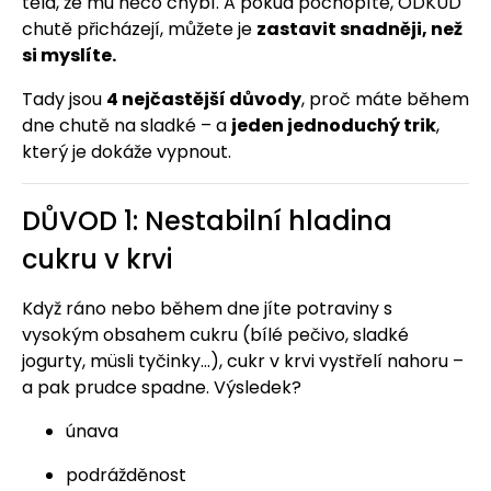
těla, že mu něco chybí. A pokud pochopíte, ODKUD
chutě přicházejí, můžete je
zastavit snadněji, než
si myslíte.
Tady jsou
4 nejčastější důvody
, proč máte během
dne chutě na sladké – a
jeden jednoduchý trik
,
který je dokáže vypnout.
DŮVOD 1: Nestabilní hladina
cukru v krvi
Když ráno nebo během dne jíte potraviny s
vysokým obsahem cukru (bílé pečivo, sladké
jogurty, müsli tyčinky…), cukr v krvi vystřelí nahoru –
a pak prudce spadne. Výsledek?
únava
podrážděnost