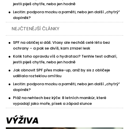
jestli piješ chytře, nebo jen hodně
Lecitin: podpora mozku a paměti, nebo jen další „chytrý“
doplněk?
NEJČTENĚJŠÍ ČLÁNKY
SPF na obličej si dáš. Vlasy ale necháš celé léto bez
ochrany – a pak se divíš, kam zmizel lesk
Kolik toho opravdu víš o hydrataci? Tenhle test odhalí,
jestli piješ chytře, nebo jen hodně
Jak obnovit SPF přes make-up, aniž by sis z obličeje
udělala rozteklou omítku
Lecitin: podpora mozku a paměti, nebo jen další „chytrý“
doplněk?
Pláž na nehtech bez kýče: 8 letních manikúr, které
vypadají jako moře, písek a západ slunce
VÝŽIVA