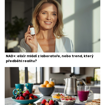
NAD+: elixír mládí z laboratoře, nebo trend, který
předběhl realitu?