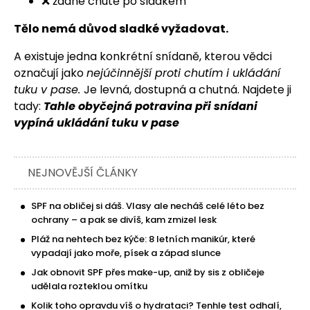
❌ žádné chutě po sladkém
Tělo nemá důvod sladké vyžadovat.
A existuje jedna konkrétní snídaně, kterou vědci
označují jako
nejúčinnější proti chutím i ukládání
tuku v pase.
Je levná, dostupná a chutná. Najdete ji
tady:
Tahle obyčejná potravina při snídani
vypíná ukládání tuku v pase
NEJNOVĚJŠÍ ČLÁNKY
SPF na obličej si dáš. Vlasy ale necháš celé léto bez
ochrany – a pak se divíš, kam zmizel lesk
Pláž na nehtech bez kýče: 8 letních manikúr, které
vypadají jako moře, písek a západ slunce
Jak obnovit SPF přes make-up, aniž by sis z obličeje
udělala rozteklou omítku
Kolik toho opravdu víš o hydrataci? Tenhle test odhalí,