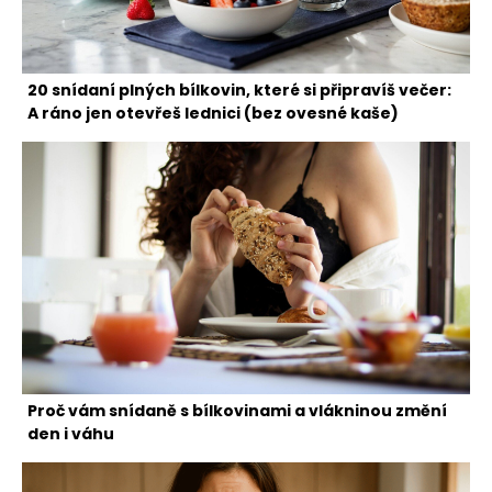
20 snídaní plných bílkovin, které si připravíš večer:
A ráno jen otevřeš lednici (bez ovesné kaše)
Proč vám snídaně s bílkovinami a vlákninou změní
den i váhu