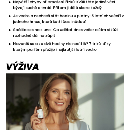
Největší chyby při smažení řízků: Kvůli této jediné věci
bývají suché a tvrdé. Přitom ji dělá skoro každý
Je vedro a nechceš stát hodinu u plotny: 5 letních večeří z
jednoho hrnce, které šetří čas i nádobí
Spálila ses na slunci. Co udělat dnes večer a čím si kůži
rozhodně dál netrápit
Navoníš se a za dvě hodiny nic necítíš? 7 triků, díky
kterým parfém přežije i nejkrutjší letní vedro
VÝŽIVA