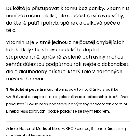
Důležité je přistupovat k tomu bez paniky. Vitamin D
není zázračná pilulka, ale součást širší rovnováhy,
do které patří i pohyb, spánek a celková péče o
tělo.
Vitamin D je v zimě jednou z nejčastěji chybějících
látek. I když ho strava nedokáže doplnit
stoprocentně, správně zvolené potraviny mohou
sehrát důležitou podpůrnou roli. Nejde o dokonalost,
ale o dlouhodobý přístup, který tělo v náročných
měsících ocení.
❣️
Redakční poznámka:
Informace v tomto článku slouží ke
vzdělávání a inspiraci, nikoli jako náhrada odborného lékařského
posouzení. Pokud máš podezření na výrazný nedostatek vitaminu
D nebo řešíš zdravotní potíže, poraď se se svým lékařem.
Zdroje: National Medical Library, BBC Science, Science Direct, img
ai generated leonardo ai