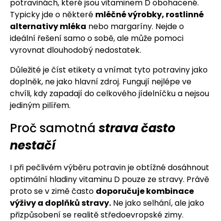
potravinách, které jsou vitaminem D obohacené.
Typicky jde o některé
mléčné výrobky, rostlinné
alternativy mléka
nebo margaríny. Nejde o
ideální řešení samo o sobě, ale může pomoci
vyrovnat dlouhodobý nedostatek.
Důležité je číst etikety a vnímat tyto potraviny jako
doplněk, ne jako hlavní zdroj. Fungují nejlépe ve
chvíli, kdy zapadají do celkového jídelníčku a nejsou
jediným pilířem.
Proč samotná
strava často
nestačí
I při pečlivém výběru potravin je obtížné dosáhnout
optimální hladiny vitaminu D pouze ze stravy. Právě
proto se v zimě často
doporučuje kombinace
výživy a doplňků stravy.
Ne jako selhání, ale jako
přizpůsobení se realitě středoevropské zimy.