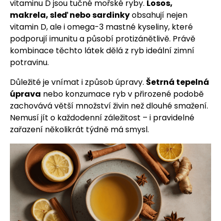
vitaminu D jsou tučné mořské ryby.
Losos,
makrela, sleď nebo sardinky
obsahují nejen
vitamin D, ale i omega-3 mastné kyseliny, které
podporují imunitu a působí protizánětlivě. Právě
kombinace těchto látek dělá z ryb ideální zimní
potravinu.
Důležité je vnímat i způsob úpravy.
Šetrná tepelná
úprava
nebo konzumace ryb v přirozené podobě
zachovává větší množství živin než dlouhé smažení.
Nemusí jít o každodenní záležitost – i pravidelné
zařazení několikrát týdně má smysl.