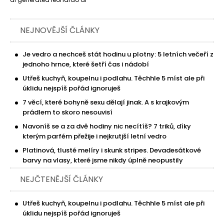
NEJNOVĚJŠÍ ČLÁNKY
Je vedro a nechceš stát hodinu u plotny: 5 letních večeří z
jednoho hrnce, které šetří čas i nádobí
Utřeš kuchyň, koupelnu i podlahu. Těchhle 5 míst ale při
úklidu nejspíš pořád ignoruješ
7 věcí, které bohyně sexu dělají jinak. A s krajkovým
prádlem to skoro nesouvisí
Navoníš se a za dvě hodiny nic necítíš? 7 triků, díky
kterým parfém přežije i nejkrutjší letní vedro
Platinová, tlusté melíry i skunk stripes. Devadesátkové
barvy na vlasy, které jsme nikdy úplně neopustily
NEJČTENĚJŠÍ ČLÁNKY
Utřeš kuchyň, koupelnu i podlahu. Těchhle 5 míst ale při
úklidu nejspíš pořád ignoruješ