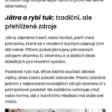
stravou mají obvykle lepší nutriční profil než levné
alternativy.
Játra a rybí tuk:
tradiční, ale
přehlížené zdroje
Játra, zejména tresčí nebo hovězí, patří mezi
potraviny, které se v moderní kuchyni objevují čím
dál méně. Přitom právě játra jsou přirozeným
zdrojem vitaminu D, vitamínu A a dalších látek
důležitých pro imunitní systém.
Podobně rybí tuk, dříve běžná součást dětské
výživy, dnes často působí zastarale. Přesto zůstává
jedním z nejkoncentrovanějších zdrojů vitaminu D v
potravinové podobě. Ne každému vyhovuje chuť
nebo forma, ale z nutričního hlediska má stále své
místo.