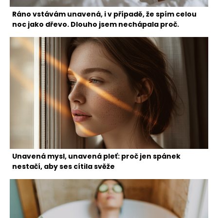
Ráno vstávám unavená, i v případě, že spím celou
noc jako dřevo. Dlouho jsem nechápala proč.
Unavená mysl, unavená pleť: proč jen spánek
nestačí, aby ses cítila svěže