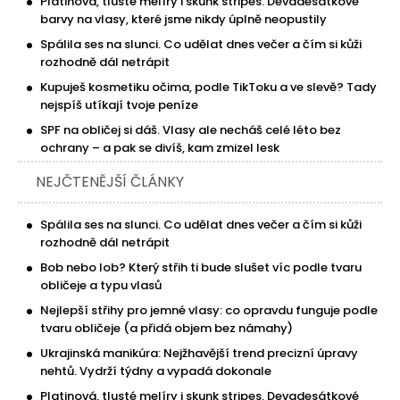
Platinová, tlusté melíry i skunk stripes. Devadesátkové
barvy na vlasy, které jsme nikdy úplně neopustily
Spálila ses na slunci. Co udělat dnes večer a čím si kůži
rozhodně dál netrápit
Kupuješ kosmetiku očima, podle TikToku a ve slevě? Tady
nejspíš utíkají tvoje peníze
SPF na obličej si dáš. Vlasy ale necháš celé léto bez
ochrany – a pak se divíš, kam zmizel lesk
NEJČTENĚJŠÍ ČLÁNKY
Spálila ses na slunci. Co udělat dnes večer a čím si kůži
rozhodně dál netrápit
Bob nebo lob? Který střih ti bude slušet víc podle tvaru
obličeje a typu vlasů
Nejlepší střihy pro jemné vlasy: co opravdu funguje podle
tvaru obličeje (a přidá objem bez námahy)
Ukrajinská manikúra: Nejžhavější trend precizní úpravy
nehtů. Vydrží týdny a vypadá dokonale
Platinová, tlusté melíry i skunk stripes. Devadesátkové