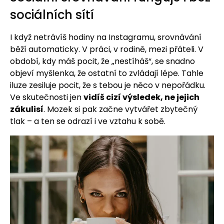
sociálních sítí
I když netrávíš hodiny na Instagramu, srovnávání
běží automaticky. V práci, v rodině, mezi přáteli. V
období, kdy máš pocit, že „nestíháš“, se snadno
objeví myšlenka, že ostatní to zvládají lépe. Tahle
iluze zesiluje pocit, že s tebou je něco v nepořádku.
Ve skutečnosti jen
vidíš cizí výsledek, ne jejich
zákulisí
. Mozek si pak začne vytvářet zbytečný
tlak – a ten se odrazí i ve vztahu k sobě.