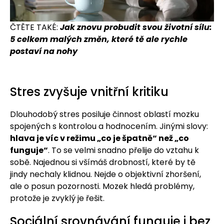
ČTĚTE TAKÉ:
Jak znovu probudit svou životní sílu:
5 celkem malých změn, které tě ale rychle
postaví na nohy
Stres zvyšuje vnitřní kritiku
Dlouhodobý stres posiluje činnost oblastí mozku
spojených s kontrolou a hodnocením. Jinými slovy:
hlava je víc v režimu „co je špatně“ než „co
funguje“
. To se velmi snadno přelije do vztahu k
sobě. Najednou si všímáš drobností, které by tě
jindy nechaly klidnou. Nejde o objektivní zhoršení,
ale o posun pozornosti. Mozek hledá problémy,
protože je zvyklý je řešit.
Sociální srovnávání funguje i bez