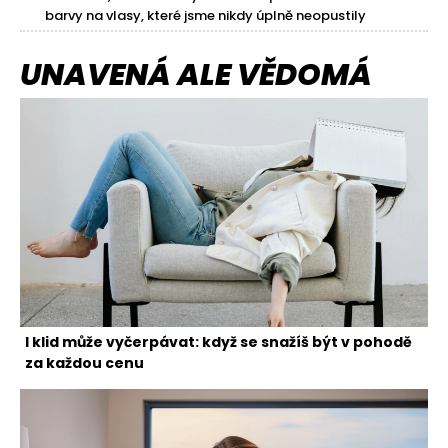
barvy na vlasy, které jsme nikdy úplně neopustily
UNAVENÁ ALE VĚDOMÁ
I klid může vyčerpávat: když se snažíš být v pohodě
za každou cenu