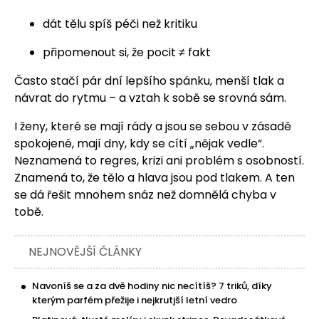
dát tělu spíš péči než kritiku
připomenout si, že pocit ≠ fakt
Často stačí pár dní lepšího spánku, menší tlak a
návrat do rytmu – a vztah k sobě se srovná sám.
I ženy, které se mají rády a jsou se sebou v zásadě
spokojené, mají dny, kdy se cítí „nějak vedle“.
Neznamená to regres, krizi ani problém s osobností.
Znamená to, že tělo a hlava jsou pod tlakem. A ten
se dá řešit mnohem snáz než domnělá chyba v
tobě.
NEJNOVĚJŠÍ ČLÁNKY
Navoníš se a za dvě hodiny nic necítíš? 7 triků, díky
kterým parfém přežije i nejkrutjší letní vedro