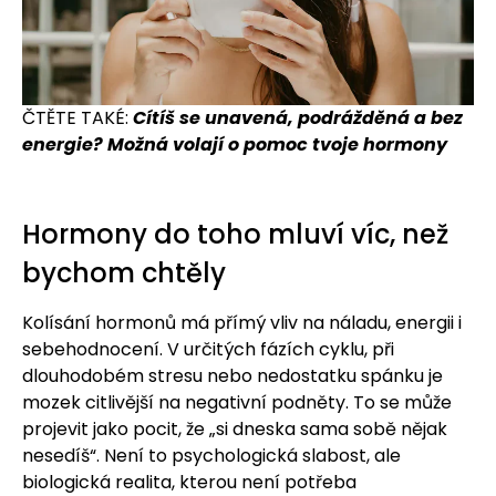
ČTĚTE TAKÉ:
Cítíš se unavená, podrážděná a bez
energie? Možná volají o pomoc tvoje hormony
Hormony do toho mluví víc, než
bychom chtěly
Kolísání hormonů má přímý vliv na náladu, energii i
sebehodnocení. V určitých fázích cyklu, při
dlouhodobém stresu nebo nedostatku spánku je
mozek citlivější na negativní podněty. To se může
projevit jako pocit, že „si dneska sama sobě nějak
nesedíš“. Není to psychologická slabost, ale
biologická realita, kterou není potřeba