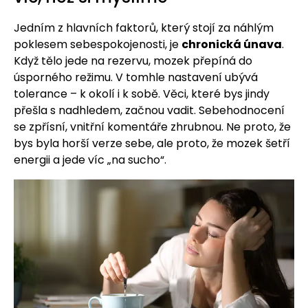
Jedním z hlavních faktorů, který stojí za náhlým
poklesem sebespokojenosti, je
chronická únava
.
Když tělo jede na rezervu, mozek přepíná do
úsporného režimu. V tomhle nastavení ubývá
tolerance – k okolí i k sobě. Věci, které bys jindy
přešla s nadhledem, začnou vadit. Sebehodnocení
se zpřísní, vnitřní komentáře zhrubnou. Ne proto, že
bys byla horší verze sebe, ale proto, že mozek šetří
energii a jede víc „na sucho“.