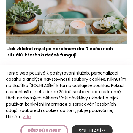
Jak zklidnit mysl po náročném dni: 7 večerních
rituálů, které skutečně fungují
Tento web používá k poskytování služeb, personalizaci
obsahu a analýze návštěvnosti soubory cookies. Kliknutím
na tlačítko "SOUHLASÍM" k tomu udělujete souhlas. Pokud
nesouhlasíte, nebudeme žádné soubory cookies kromě
těch nezbytných během Vaší návštěvy ukládat a nijak
Poudree
používat konkrétní informace o zpracování osobních
údajů, souborech cookies ao tom, jak je používáme,
klikněte
zde
.
Úvod
PŘIZPŮSOBIT
SOUHLASÍM