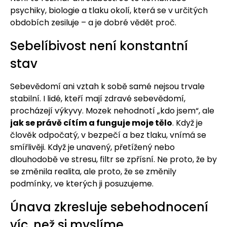
psychiky, biologie a tlaku okolí, která se v určitých
obdobích zesiluje – a je dobré vědět proč.
Sebelíbivost není konstantní
stav
Sebevědomí ani vztah k sobě samé nejsou trvale
stabilní. I lidé, kteří mají zdravé sebevědomí,
procházejí výkyvy. Mozek nehodnotí „kdo jsem“, ale
jak se právě cítím a funguje moje tělo
. Když je
člověk odpočatý, v bezpečí a bez tlaku, vnímá se
smířlivěji. Když je unavený, přetížený nebo
dlouhodobě ve stresu, filtr se zpřísní. Ne proto, že by
se změnila realita, ale proto, že se změnily
podmínky, ve kterých ji posuzujeme.
Únava zkresluje sebehodnocení
víc, než si myslíme