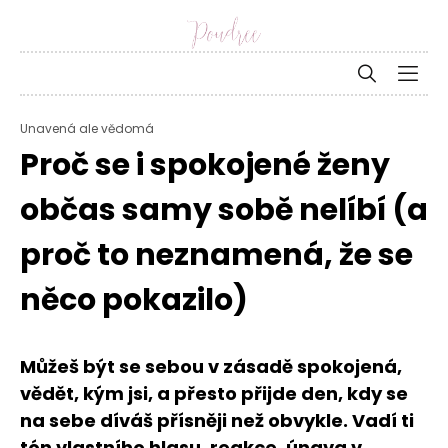
Unavená ale vědomá
Proč se i spokojené ženy
občas samy sobě nelíbí (a
proč to neznamená, že se
něco pokazilo)
Můžeš být se sebou v zásadě spokojená,
vědět, kým jsi, a přesto přijde den, kdy se
na sebe díváš přísněji než obvykle. Vadí ti
tón vlastního hlasu, reakce, únava v