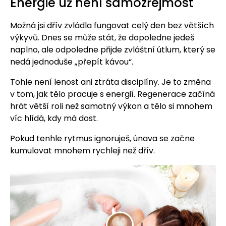
Energie už není samozřejmost
Možná jsi dřív zvládla fungovat celý den bez větších
výkyvů. Dnes se může stát, že dopoledne jedeš
naplno, ale odpoledne přijde zvláštní útlum, který se
nedá jednoduše „přepít kávou“.
Tohle není lenost ani ztráta disciplíny. Je to změna
v tom, jak tělo pracuje s energií. Regenerace začíná
hrát větší roli než samotný výkon a tělo si mnohem
víc hlídá, kdy má dost.
Pokud tenhle rytmus ignoruješ, únava se začne
kumulovat mnohem rychleji než dřív.