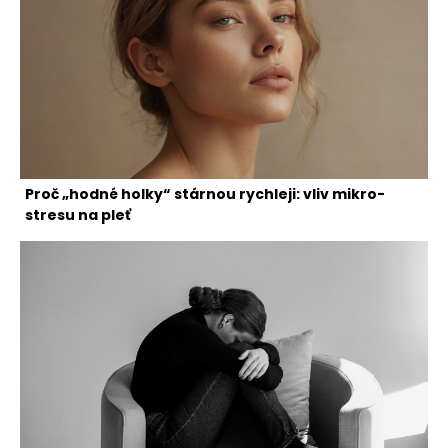
Proč „hodné holky“ stárnou rychleji: vliv mikro-
stresu na pleť