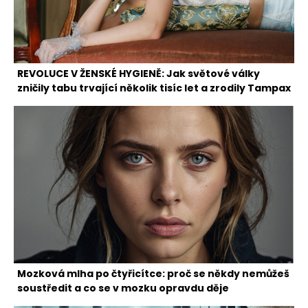
REVOLUCE V ŽENSKÉ HYGIENĚ: Jak světové války
zničily tabu trvající několik tisíc let a zrodily Tampax
Mozková mlha po čtyřicítce: proč se někdy nemůžeš
soustředit a co se v mozku opravdu děje