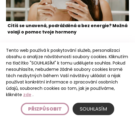
Cítíš se unavená, podrážděná a bez energie? Možná
volají o pomoc tvoje hormony
Tento web používá k poskytování služeb, personalizaci
obsahu a analýze návštěvnosti soubory cookies. Kliknutím
na tlačítko "SOUHLASÍM" k tomu udělujete souhlas. Pokud
nesouhlasíte, nebudeme žádné soubory cookies kromě
těch nezbytných během Vaší návštěvy ukládat a nijak
Poudree
používat konkrétní informace o zpracování osobních
údajů, souborech cookies ao tom, jak je používáme,
klikněte
zde
.
Úvod
PŘIZPŮSOBIT
SOUHLASÍM
Etický kodex
Podmínky používání stránky