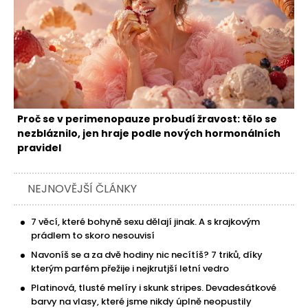
Proč se v perimenopauze probudí žravost: tělo se
nezbláznilo, jen hraje podle nových hormonálních
pravidel
NEJNOVĚJŠÍ ČLÁNKY
7 věcí, které bohyně sexu dělají jinak. A s krajkovým
prádlem to skoro nesouvisí
Navoníš se a za dvě hodiny nic necítíš? 7 triků, díky
kterým parfém přežije i nejkrutjší letní vedro
Platinová, tlusté melíry i skunk stripes. Devadesátkové
barvy na vlasy, které jsme nikdy úplně neopustily