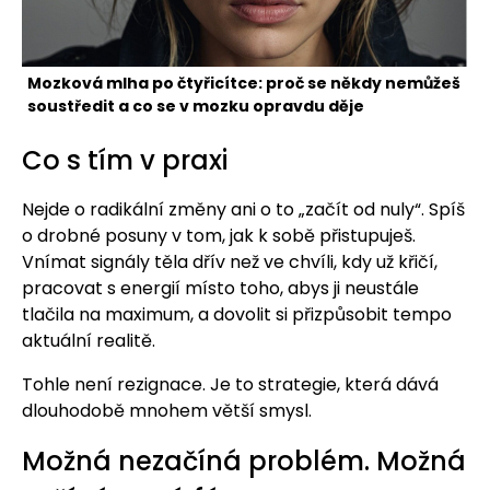
Mozková mlha po čtyřicítce: proč se někdy nemůžeš
soustředit a co se v mozku opravdu děje
Co s tím v praxi
Nejde o radikální změny ani o to „začít od nuly“. Spíš
o drobné posuny v tom, jak k sobě přistupuješ.
Vnímat signály těla dřív než ve chvíli, kdy už křičí,
pracovat s energií místo toho, abys ji neustále
tlačila na maximum, a dovolit si přizpůsobit tempo
aktuální realitě.
Tohle není rezignace. Je to strategie, která dává
dlouhodobě mnohem větší smysl.
Možná nezačíná problém. Možná