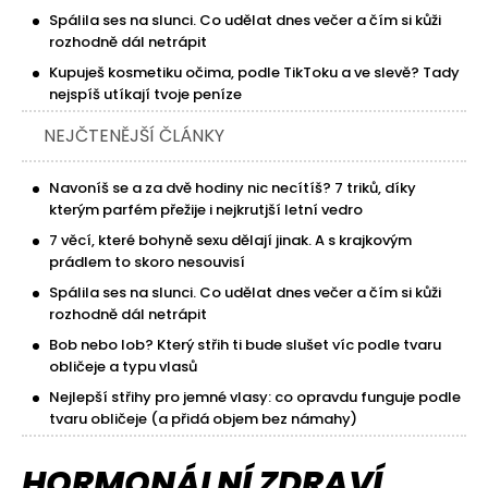
Spálila ses na slunci. Co udělat dnes večer a čím si kůži
rozhodně dál netrápit
Kupuješ kosmetiku očima, podle TikToku a ve slevě? Tady
nejspíš utíkají tvoje peníze
NEJČTENĚJŠÍ ČLÁNKY
Navoníš se a za dvě hodiny nic necítíš? 7 triků, díky
kterým parfém přežije i nejkrutjší letní vedro
7 věcí, které bohyně sexu dělají jinak. A s krajkovým
prádlem to skoro nesouvisí
Spálila ses na slunci. Co udělat dnes večer a čím si kůži
rozhodně dál netrápit
Bob nebo lob? Který střih ti bude slušet víc podle tvaru
obličeje a typu vlasů
Nejlepší střihy pro jemné vlasy: co opravdu funguje podle
tvaru obličeje (a přidá objem bez námahy)
HORMONÁLNÍ ZDRAVÍ