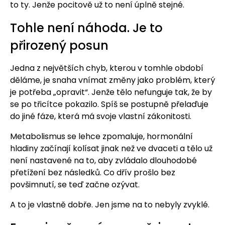
to ty. Jenže pocitově už to není úplně stejné.
Tohle není náhoda. Je to
přirozený posun
Jedna z největších chyb, kterou v tomhle období
děláme, je snaha vnímat změny jako problém, který
je potřeba „opravit“. Jenže tělo nefunguje tak, že by
se po třicítce pokazilo. Spíš se postupně přelaďuje
do jiné fáze, která má svoje vlastní zákonitosti.
Metabolismus se lehce zpomaluje, hormonální
hladiny začínají kolísat jinak než ve dvaceti a tělo už
není nastavené na to, aby zvládalo dlouhodobé
přetížení bez následků. Co dřív prošlo bez
povšimnutí, se teď začne ozývat.
A to je vlastně dobře. Jen jsme na to nebyly zvyklé.