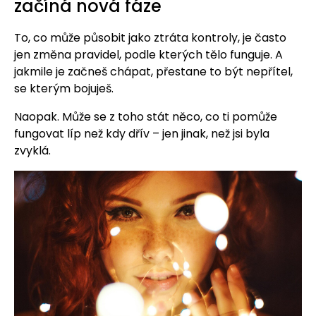
začíná nová fáze
To, co může působit jako ztráta kontroly, je často
jen změna pravidel, podle kterých tělo funguje. A
jakmile je začneš chápat, přestane to být nepřítel,
se kterým bojuješ.
Naopak. Může se z toho stát něco, co ti pomůže
fungovat líp než kdy dřív – jen jinak, než jsi byla
zvyklá.