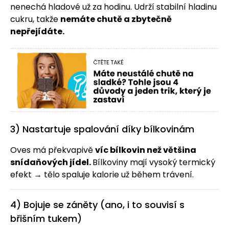
nenechá hladové už za hodinu. Udrží stabilní hladinu
cukru, takže
nemáte chutě a zbytečně
nepřejídáte.
3) Nastartuje spalování díky bílkovinám
Oves má překvapivě
víc bílkovin než většina
snídaňových jídel.
Bílkoviny mají vysoký termický
efekt → tělo spaluje kalorie už během trávení.
4) Bojuje se záněty (ano, i to souvisí s
břišním tukem)