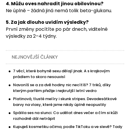
4. Můžu oves nahradit jinou obilovinou?
Ne úplně – žádná jiná nemá tolik beta-glukanu.
5. Za jak dlouho uvidím výsledky?
První změny pocítíte po pár dnech, viditelné
výsledky za 2–4 týdny.
NEJNOVĚJŠÍ ČLÁNKY
7 věcí, které bohyně sexu dělají jinak. A s krajkovým
prádlem to skoro nesouvisí
Navoníš se a za dvě hodiny nic necítíš? 7 triků, díky
kterým parfém přežije i nejkrutjší letní vedro
Platinová, tlusté melíry i skunk stripes. Devadesátkové
barvy na vlasy, které jsme nikdy úplně neopustily
Spálila ses na slunci. Co udělat dnes večer a čím si kůži
rozhodně dál netrápit
Kupuješ kosmetiku očima, podle TikToku a ve slevě? Tady