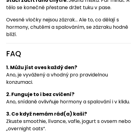
Stačí začít ráno chytře.
Jedna miska. Pár minut. A
tělo se konečně přestane držet tuku v pase.
Ovesné vločky nejsou zázrak… Ale to, co dělají s
hormony, chutěmi a spalováním, se zázraku hodně
blíží.
FAQ
1. Můžu jíst oves každý den?
Ano, je vyvážený a vhodný pro pravidelnou
konzumaci.
2. Funguje to i bez cvičení?
Ano, snídaně ovlivňuje hormony a spalování i v klidu.
3. Co když nemám rád(a) kaši?
Zkuste smoothie, lívance, vafle, jogurt s ovsem nebo
„overnight oats“.