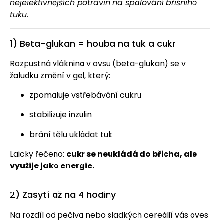
nejefektivnějších potravin na spalování břišního
tuku.
1) Beta-glukan = houba na tuk a cukr
Rozpustná vláknina v ovsu (beta-glukan) se v
žaludku změní v gel, který:
zpomaluje vstřebávání cukru
stabilizuje inzulin
brání tělu ukládat tuk
Laicky řečeno:
cukr se neukládá do břicha, ale
využije jako energie.
2) Zasytí až na 4 hodiny
Na rozdíl od pečiva nebo sladkých cereálií vás oves