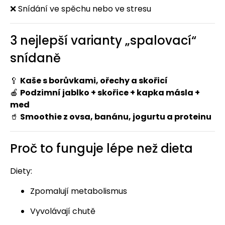
❌ Snídání ve spěchu nebo ve stresu
3 nejlepší varianty „spalovací“
snídaně
🥄
Kaše s borůvkami, ořechy a skořicí
🍎
Podzimní jablko + skořice + kapka másla +
med
🥤
Smoothie z ovsa, banánu, jogurtu a proteinu
Proč to funguje lépe než dieta
Diety:
Zpomalují metabolismus
Vyvolávají chutě