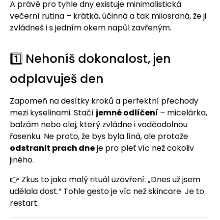
A právě pro tyhle dny existuje minimalistická
večerní rutina – krátká, účinná a tak milosrdná, že ji
zvládneš i s jedním okem napůl zavřeným.
1️⃣ Nehoníš dokonalost, jen
odplavuješ den
Zapomeň na desítky kroků a perfektní přechody
mezi kyselinami. Stačí
jemné odlíčení
– micelárka,
balzám nebo olej, který zvládne i voděodolnou
řasenku. Ne proto, že bys byla líná, ale protože
odstranit prach dne
je pro pleť víc než cokoliv
jiného.
👉 Zkus to jako malý rituál uzavření: „Dnes už jsem
udělala dost.“ Tohle gesto je víc než skincare. Je to
restart.