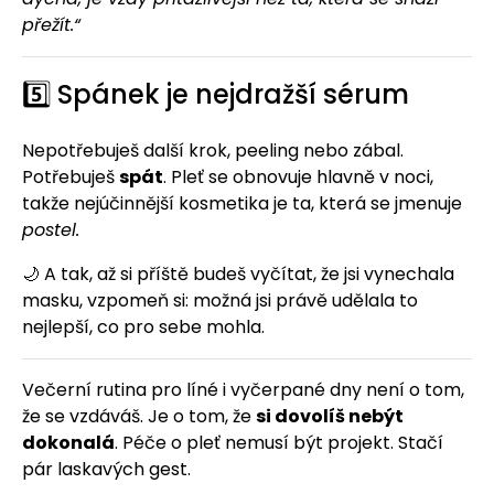
přežít.“
5️⃣ Spánek je nejdražší sérum
Nepotřebuješ další krok, peeling nebo zábal.
Potřebuješ
spát
. Pleť se obnovuje hlavně v noci,
takže nejúčinnější kosmetika je ta, která se jmenuje
postel.
🌙 A tak, až si příště budeš vyčítat, že jsi vynechala
masku, vzpomeň si: možná jsi právě udělala to
nejlepší, co pro sebe mohla.
Večerní rutina pro líné i vyčerpané dny není o tom,
že se vzdáváš. Je o tom, že
si dovolíš nebýt
dokonalá
. Péče o pleť nemusí být projekt. Stačí
pár laskavých gest.