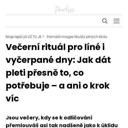
Moje lepší já UŽ TU JE >
Pomalá magie rituálů plných klidu
Večerní rituál pro líné i
vyčerpané dny: Jak dát
pleti přesně to, co
potřebuje – a ani o krok
víc
Jsou večery, kdy se k odličování
přemlouváš asi tak nadšeně jako k úklidu