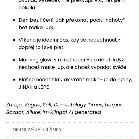
dýchat. Výsledek mě překvapil víc, než jsem
čekala
Den bez líčení: Jak překonat pocit „nahoty“
bez make-upu
Víkend je ideální čas, kdy se nadechnout -
dopřej to i své pleti
Morning glow: 5 minut stačí - co dělat, když
nechceš make-up, ale chceš vypadat svěže
Pleť se nadechla: Jak vrátit make-up do rutiny,
JINAK a LÉPE
Zdroje: Vogue, Self, Dermatology Times, Harpes
Bazaar, Allure, im Klingai AI generated
NEJNOVĚJŠÍ ČLÁNKY