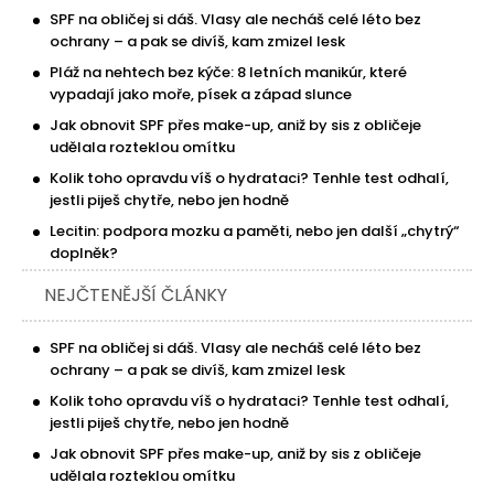
SPF na obličej si dáš. Vlasy ale necháš celé léto bez
ochrany – a pak se divíš, kam zmizel lesk
Pláž na nehtech bez kýče: 8 letních manikúr, které
vypadají jako moře, písek a západ slunce
Jak obnovit SPF přes make-up, aniž by sis z obličeje
udělala rozteklou omítku
Kolik toho opravdu víš o hydrataci? Tenhle test odhalí,
jestli piješ chytře, nebo jen hodně
Lecitin: podpora mozku a paměti, nebo jen další „chytrý“
doplněk?
NEJČTENĚJŠÍ ČLÁNKY
SPF na obličej si dáš. Vlasy ale necháš celé léto bez
ochrany – a pak se divíš, kam zmizel lesk
Kolik toho opravdu víš o hydrataci? Tenhle test odhalí,
jestli piješ chytře, nebo jen hodně
Jak obnovit SPF přes make-up, aniž by sis z obličeje
udělala rozteklou omítku