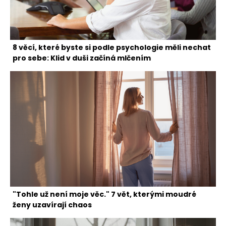
8 věcí, které byste si podle psychologie měli nechat
pro sebe: Klid v duši začíná mlčením
"Tohle už není moje věc." 7 vět, kterými moudré
ženy uzavírají chaos