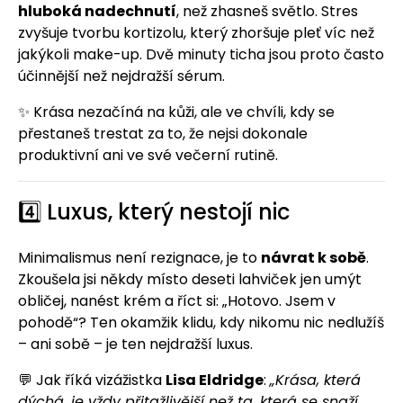
hluboká nadechnutí
, než zhasneš světlo. Stres
zvyšuje tvorbu kortizolu, který zhoršuje pleť víc než
jakýkoli make-up. Dvě minuty ticha jsou proto často
účinnější než nejdražší sérum.
✨ Krása nezačíná na kůži, ale ve chvíli, kdy se
přestaneš trestat za to, že nejsi dokonale
produktivní ani ve své večerní rutině.
4️⃣ Luxus, který nestojí nic
Minimalismus není rezignace, je to
návrat k sobě
.
Zkoušela jsi někdy místo deseti lahviček jen umýt
obličej, nanést krém a říct si: „Hotovo. Jsem v
pohodě“? Ten okamžik klidu, kdy nikomu nic nedlužíš
– ani sobě – je ten nejdražší luxus.
💬 Jak říká vizážistka
Lisa Eldridge
:
„Krása, která
dýchá, je vždy přitažlivější než ta, která se snaží