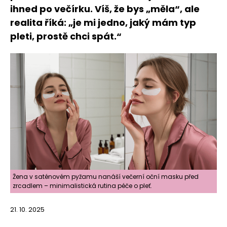
ihned po večírku. Víš, že bys „měla“, ale
realita říká: „je mi jedno, jaký mám typ
pleti, prostě chci spát.“
Žena v saténovém pyžamu nanáší večerní oční masku před
zrcadlem – minimalistická rutina péče o pleť.
21. 10. 2025