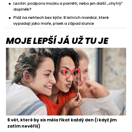
Lecitin: podpora mozku a paměti, nebo jen další „chytrý“
doplněk?
Pláž na nehtech bez kýče: 8 letních manikúr, které
vypadají jako moře, písek a západ slunce
MOJE LEPŠÍ JÁ UŽ TU JE
6 vět, které by sis měla říkat každý den (i když jim
zatím nevěříš)