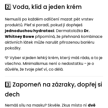
2️⃣ Voda, klid a jeden krém
Nemusíš po každém odlíčení mazat pět vrstev
produktů. Pleť si poradí, pokud jí dopřeješ
jednoduchou hydrataci
. Dermatoložka
Dr.
Whitney Bowe
připomíná, že přehnaná kombinace
aktivních látek může narušit přirozenou bariéru
pokožky.
🩵 Vyber si jeden lehký krém, který máš ráda, a to je
všechno. Minimalismus není o nedostatku – je o
důvěře, že tvoje pleť ví, co dělá.
3️⃣ Zapomeň na zázraky, dopřej si
dech
Nemáš sílu na masku? Skvěle. Zkus místo ní
dvě