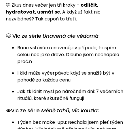
🩵 Zkus dnes večer jen tři kroky –
odlíčit,
hydratovat, usmát se.
A když už fakt nic
nezvládneš? Tak aspoň to třetí.
🥱 Vic ze série
Unavená ale vědomá
:
Ráno vstávám unavená, i v případě, že spím
celou noc jako dřevo. Dlouho jsem nechápala
proč.
ň
I klid může vyčerpávat: když se snažíš být v
pohodě za každou cenu
Jak zklidnit mysl po náročném dni: 7 večerních
rituálů, které skutečně fungují
🫦Vic ze série
Méně tahů, víc kouzla
:
Týden bez make-upu: Nechala jsem pleť týden