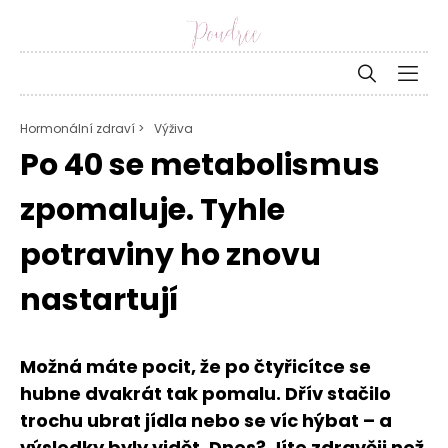
Hormonální zdraví >
Výživa
Po 40 se metabolismus
zpomaluje. Tyhle
potraviny ho znovu
nastartují
Možná máte pocit, že po čtyřicítce se
hubne dvakrát tak pomalu. Dřív stačilo
trochu ubrat jídla nebo se víc hýbat – a
výsledky byly vidět. Dnes? Jíte zdravěji než