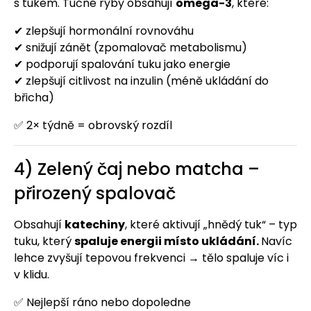
s tukem. Tučné ryby obsahují
omega-3
, které:
✔ zlepšují hormonální rovnováhu
✔ snižují zánět (zpomalovač metabolismu)
✔ podporují spalování tuku jako energie
✔ zlepšují citlivost na inzulin (méně ukládání do
břicha)
✅ 2× týdně = obrovský rozdíl
4) Zelený čaj nebo matcha –
přirozený spalovač
Obsahují
katechiny
, které aktivují „hnědý tuk“ – typ
tuku, který
spaluje energii místo ukládání.
Navíc
lehce zvyšují tepovou frekvenci → tělo spaluje víc i
v klidu.
✅ Nejlepší ráno nebo dopoledne