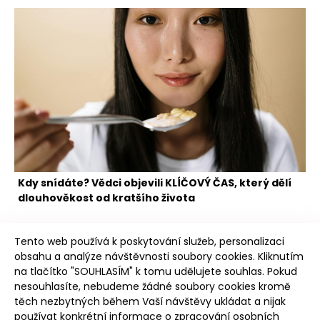
Kdy snídáte? Vědci objevili KLÍČOVÝ ČAS, který dělí
dlouhověkost od kratšího života
Tento web používá k poskytování služeb, personalizaci
obsahu a analýze návštěvnosti soubory cookies. Kliknutím
na tlačítko "SOUHLASÍM" k tomu udělujete souhlas. Pokud
nesouhlasíte, nebudeme žádné soubory cookies kromě
těch nezbytných během Vaší návštěvy ukládat a nijak
Poudree
používat konkrétní informace o zpracování osobních