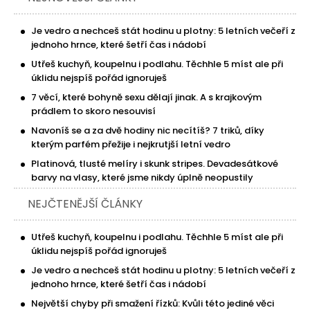
Je vedro a nechceš stát hodinu u plotny: 5 letních večeří z
jednoho hrnce, které šetří čas i nádobí
Utřeš kuchyň, koupelnu i podlahu. Těchhle 5 míst ale při
úklidu nejspíš pořád ignoruješ
7 věcí, které bohyně sexu dělají jinak. A s krajkovým
prádlem to skoro nesouvisí
Navoníš se a za dvě hodiny nic necítíš? 7 triků, díky
kterým parfém přežije i nejkrutjší letní vedro
Platinová, tlusté melíry i skunk stripes. Devadesátkové
barvy na vlasy, které jsme nikdy úplně neopustily
NEJČTENĚJŠÍ ČLÁNKY
Utřeš kuchyň, koupelnu i podlahu. Těchhle 5 míst ale při
úklidu nejspíš pořád ignoruješ
Je vedro a nechceš stát hodinu u plotny: 5 letních večeří z
jednoho hrnce, které šetří čas i nádobí
Největší chyby při smažení řízků: Kvůli této jediné věci