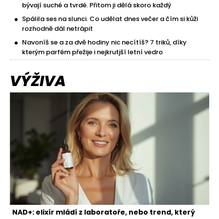
bývají suché a tvrdé. Přitom ji dělá skoro každý
Spálila ses na slunci. Co udělat dnes večer a čím si kůži
rozhodně dál netrápit
Navoníš se a za dvě hodiny nic necítíš? 7 triků, díky
kterým parfém přežije i nejkrutjší letní vedro
VÝŽIVA
NAD+: elixír mládí z laboratoře, nebo trend, který