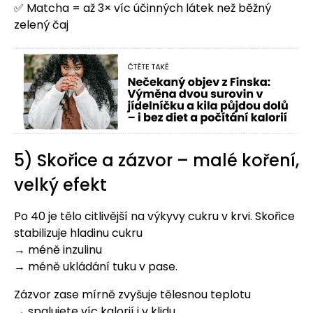
✅ Matcha = až 3× víc účinných látek než běžný
zelený čaj
5) Skořice a zázvor – malé koření,
velký efekt
Po 40 je tělo citlivější na výkyvy cukru v krvi. Skořice
stabilizuje hladinu cukru
→ méně inzulinu
→ méně ukládání tuku v pase.
Zázvor zase mírně zvyšuje tělesnou teplotu
→ spalujete víc kalorií i v klidu.