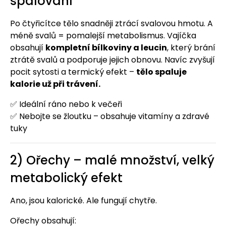
spalování
Po čtyřicítce tělo snadněji ztrácí svalovou hmotu. A
méně svalů = pomalejší metabolismus. Vajíčka
obsahují
kompletní bílkoviny a leucin
, který brání
ztrátě svalů a podporuje jejich obnovu. Navíc zvyšují
pocit sytosti a termický efekt –
tělo spaluje
kalorie už při trávení.
✅ Ideální ráno nebo k večeři
✅ Nebojte se žloutku – obsahuje vitamíny a zdravé
tuky
2) Ořechy – malé množství, velký
metabolický efekt
Ano, jsou kalorické. Ale fungují chytře.
Ořechy obsahují: