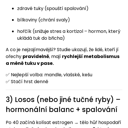
zdravé tuky (spouští spalování)
bílkoviny (chrání svaly)
hořčík (snižuje stres a kortizol – hormon, který
ukládá tuk do břicha)
A co je nejzajímavější? Studie ukazují, že lidé, kteří jí
ořechy
pravidelně
, mají
rychlejší metabolismus
a méně tuku v pase.
✅ Nejlepší volba: mandle, vlašské, kešu
✅ Stačí hrst denně
3) Losos (nebo jiné tučné ryby) –
hormonální balanc + spalování
Po 40 začíná kolísat estrogen → tělo hůř hospodaří