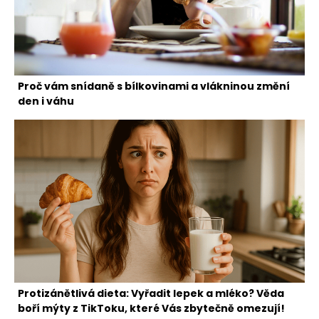
Proč vám snídaně s bílkovinami a vlákninou změní
den i váhu
Protizánětlivá dieta: Vyřadit lepek a mléko? Věda
boří mýty z TikToku, které Vás zbytečně omezují!