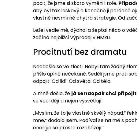
pocit, že jsme si skoro vyměnili role.
Připad
aby byl tak laskavý a konečně ji pořádně oj
vlastně nesmírně chytrá strategie. Od začá
Ležel vedle mě, dýchal a šeptal něco o vděčn
začíná nejbližší výprodej v HMku.
Procitnutí bez dramatu
Neodešlo se ve zlosti. Nebyl tam žádný zl
přišlo úplně nečekaně. Seděli jsme proti so
odpojit. Od lidí. Od světa. Od těla.
A mně došlo, že
já se naopak chci připojit
se věci dějí a nejen vysvětlují.
„Myslím, že to je vlastně skvělý nápad,“ řek
mne,“ dodala jsem. Podíval se na mě s pocho
energie se prostě rozcházejí.“