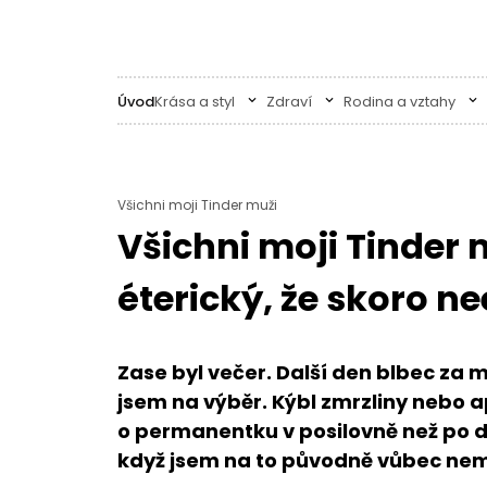
Úvod
Krása a styl
Zdraví
Rodina a vztahy
Všichni moji Tinder muži
Všichni moji Tinder m
éterický, že skoro ne
Zase byl večer. Další den blbec za
jsem na výběr. Kýbl zmrzliny nebo apl
o permanentku v posilovně než po da
když jsem na to původně vůbec ne