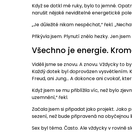
Když se dotkl mé ruky, bylo to jemné. Opatr
narušit nějaké neviditelné energetické pole
„Je důležité nikam nespěchat,“ řekl. „Nechat
Přikývla jsem. Plynutí znělo hezky. Jen jsem 
Všechno je energie. Kromě
Viděli jsme se znovu. A znovu. Vždycky to byl
Každý dotek byl doprovázen vysvětlením. Ka
Freud, ani Jung… A dokonce ani cvokař, který
Když jsem se mu přiblížila víc, než bylo zj
uzemnění,“ řekl.
Začala jsem si připadat jako projekt. Jako 
sezení, než bude připravená na obyčejnou li
Sex byl téma. Často. Ale vždycky v rovině sl