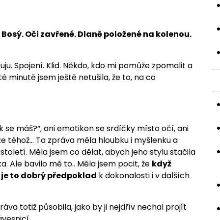
 Bosý. Oči zavřené. Dlaně položené na kolenou.
uju. Spojení. Klid. Někdo, kdo mi pomůže zpomalit a
 minutě jsem ještě netušila, že to, na co
ak se máš?“, ani emotikon se srdíčky místo očí, ani
rze téhož… Ta zpráva měla hloubku i myšlenku a
toletí. Měla jsem co dělat, abych jeho stylu stačila
. Ale bavilo mě to.. Měla jsem pocit, že
když
k je to dobrý předpoklad
k dokonalosti i v dalších
práva totiž působila, jako by ji nejdřív nechal projít
vesnicí.