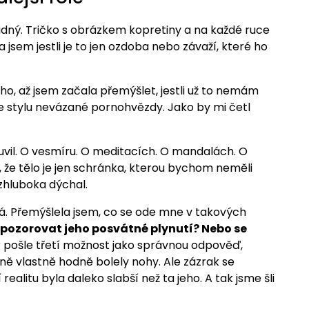
Klidný. Tričko s obrázkem kopretiny a na každé ruce
jsem jestli je to jen ozdoba nebo závaží, které ho
uho, až jsem začala přemýšlet, jestli už to nemám
ve stylu nevázané pornohvězdy. Jako by mi četl
luvil. O vesmíru. O meditacích. O mandalách. O
, že tělo je jen schránka, kterou bychom neměli
 zhluboka dýchal.
á. Přemýšlela jsem, co se ode mne v takových
ozorovat jeho posvátné plynutí? Nebo se
r pošle třetí možnost jako správnou odpověď,
ě vlastně hodně bolely nohy. Ale zázrak se
ealitu byla daleko slabší než ta jeho. A tak jsme šli