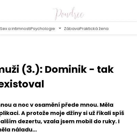
Sex a intimnosti
Psychologie
Zábava
Praktická žena
uži (3.): Dominik - tak
existoval
 mnou a noc v osamění přede mnou. Měla
ikaci. A protože moje džíny si už říkali spíš
lším dezertu, vzala jsem mobil do ruky. I
měla náladu…