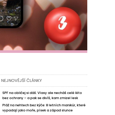
NEJNOVĚJŠÍ ČLÁNKY
SPF na obličej si dáš. Vlasy ale necháš celé léto
bez ochrany – a pak se divíš, kam zmizel lesk
Pláž na nehtech bez kýče: 8 letních manikúr, které
vypadají jako moře, písek a západ slunce