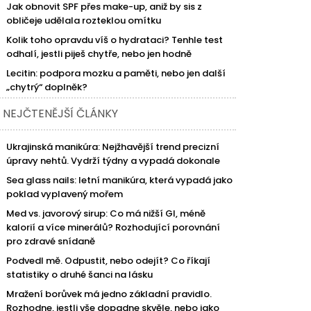
Jak obnovit SPF přes make-up, aniž by sis z
obličeje udělala rozteklou omítku
Kolik toho opravdu víš o hydrataci? Tenhle test
odhalí, jestli piješ chytře, nebo jen hodně
Lecitin: podpora mozku a paměti, nebo jen další
„chytrý“ doplněk?
NEJČTENĚJŠÍ ČLÁNKY
Ukrajinská manikúra: Nejžhavější trend precizní
úpravy nehtů. Vydrží týdny a vypadá dokonale
Sea glass nails: letní manikúra, která vypadá jako
poklad vyplavený mořem
Med vs. javorový sirup: Co má nižší GI, méně
kalorií a více minerálů? Rozhodující porovnání
pro zdravé snídaně
Podvedl mě. Odpustit, nebo odejít? Co říkají
statistiky o druhé šanci na lásku
Mražení borůvek má jedno základní pravidlo.
Rozhodne, jestli vše dopadne skvěle, nebo jako