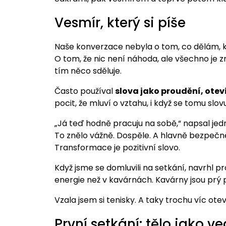
Vesmír, který si píše
Naše konverzace nebyla o tom, co dělám, kd
O tom, že nic není náhoda, ale všechno je zr
tím něco sděluje.
Často používal
slova jako proudění, otev
pocit, že mluví o vztahu, i když se tomu sl
„Já teď hodně pracuju na sobě,“ napsal jedn
To znělo vážně. Dospěle. A hlavně bezpečn
Transformace je pozitivní slovo.
Když jsme se domluvili na setkání, navrhl p
energie než v kavárnách. Kavárny jsou prý 
Vzala jsem si tenisky. A taky trochu víc ote
První setkání: tělo jako ved