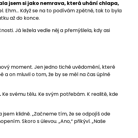
ala jsem si jako nemrava, která uhání chlapa,
el. Ehm… Když se na to podívám zpětně, tak to byla
tku až do konce.
osti. Já ležela vedle něj a přemýšlela, kdy asi
omový moment. Jen jedno tiché uvědomění, které
bě a on mluvil o tom, že by se měl na čas úplně
.
Ke svému tělu. Ke svým potřebám. K realitě, kde
la jsem klidně. „Začneme tím, že se odpojíš ode
pením. Skoro s úlevou. „Ano,“ přikývl. „Naše