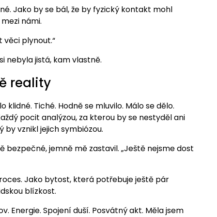
né. Jako by se bál, že by fyzický kontakt mohl
 mezi námi.
 věci plynout.“
si nebyla jistá, kam vlastně.
 reality
o klidné. Tiché. Hodně se mluvilo. Málo se dělo.
ždý pocit analýzou, za kterou by se nestyděl ani
 by vznikl jejich symbiózou.
evně bezpečné, jemně mě zastavil. „Ještě nejsme dost
proces. Jako bytost, která potřebuje ještě pár
dskou blízkost.
ov. Energie. Spojení duší. Posvátný akt. Měla jsem