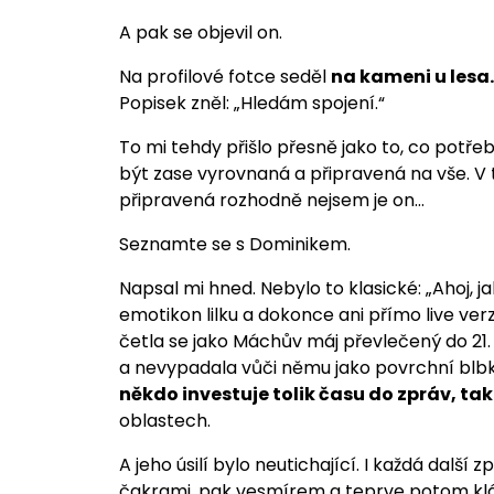
A pak se objevil on.
Na profilové fotce seděl
na kameni u lesa.
Popisek zněl: „Hledám spojení.“
To mi tehdy přišlo přesně jako to, co potřeb
být zase vyrovnaná a připravená na vše. V té
připravená rozhodně nejsem je on…
Seznamte se s Dominikem.
Napsal mi hned. Nebylo to klasické: „Ahoj, j
emotikon lilku a dokonce ani přímo live ve
četla se jako Máchův máj převlečený do 21. s
a nevypadala vůči němu jako povrchní blbka
někdo investuje tolik času do zpráv, ta
oblastech.
A jeho úsilí bylo neutichající. I každá další z
čakrami, pak vesmírem a teprve potom klá