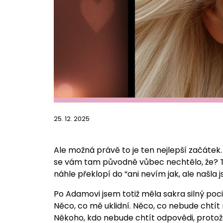
25. 12. 2025
Ale možná právě to je ten nejlepší začátek.
se vám tam původně vůbec nechtělo, že? Ta
náhle překlopí do “ani nevím jak, ale našla 
Po Adamovi jsem totiž měla sakra silný po
Něco, co mě uklidní. Něco, co nebude chtít n
Někoho, kdo nebude chtít odpovědi, protože