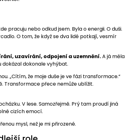
e pracuju nebo odkud jsem. Byla o energii. O duši.
cadlo. O tom, že když se dva lidé potkají, vesmír
írání, uzavírání, odpojení a uzemnění.
A já měla
ovu dokázal dokonale vyhýbat.
ou. „Cítím, že moje duše je ve fázi transformace.“
ě. Transformace přece nemůže ublížit.
rocházku. V lese. Samozřejmě. Prý tam proudí jiná
plné cizích emocí.
vřenou mysl, než je mi přirozené.
lejší role