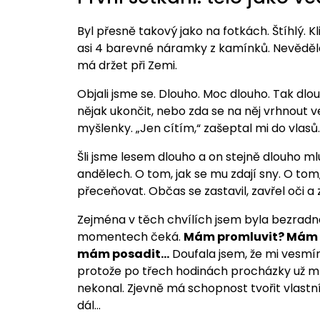
Byl přesně takový jako na fotkách. Štíhlý. 
asi 4 barevné náramky z kamínků. Nevěděla 
má držet při Zemi.
Objali jsme se. Dlouho. Moc dlouho. Tak dlo
nějak ukončit, nebo zda se na něj vrhnout 
myšlenky. „Jen cítím,“ zašeptal mi do vlasů.
Šli jsme lesem dlouho a on stejně dlouho m
andělech. O tom, jak se mu zdají sny. O tom
přeceňovat. Občas se zastavil, zavřel oči a
Zejména v těch chvílích jsem byla bezradn
momentech čeká.
Mám promluvit? Mám p
mám posadit…
Doufala jsem, že mi vesmí
protože po třech hodinách procházky už mn
nekonal. Zjevně má schopnost tvořit vlastní r
dál…