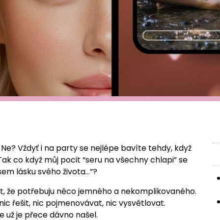
 Ne? Vždyť i na party se nejlépe bavíte tehdy, když
k co když můj pocit “seru na všechny chlapi” se
jsem lásku svého života…”?
cit, že potřebuju něco jemného a nekomplikovaného.
ic řešit, nic pojmenovávat, nic vysvětlovat.
 už je přece dávno našel.