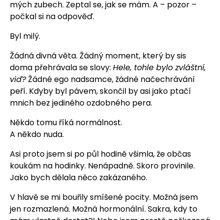
mých zubech. Zeptal se, jak se mám. A – pozor –
počkal si na odpověď.
Byl milý.
Žádná divná věta. Žádný moment, který by sis
doma přehrávala se slovy:
Hele, tohle bylo zvláštní,
viď?
Žádné ego nadsamce, žádné načechrávání
peří. Kdyby byl pávem, skončil by asi jako ptačí
mnich bez jediného ozdobného pera.
Někdo tomu říká normálnost.
A někdo nuda.
Asi proto jsem si po půl hodině všimla, že občas
koukám na hodinky. Nenápadně. Skoro provinile.
Jako bych dělala něco zakázaného.
V hlavě se mi bouřily smíšené pocity. Možná jsem
jen rozmazlená. Možná hormonální. Sakra, kdy to