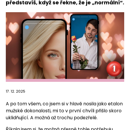
představíš, když se řekne, že je „normální“.
17. 12. 2025
A po tom všem, co jsem si v hlavě nosila jako etalon
mužské dokonalosti, mi to v první chvíli přišlo skoro
uklidňující. A možná až trochu podezřelé.
Říkala jsem si, že možná přesně tohle potřebuju.