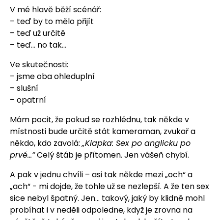
V mé hlavě běží scénář:
– teď by to mělo přijít
– teď už určitě
– teď… no tak…
Ve skutečnosti:
– jsme oba ohleduplní
– slušní
– opatrní
Mám pocit, že pokud se rozhlédnu, tak někde v
místnosti bude určitě stát kameraman, zvukař a
někdo, kdo zavolá:
„Klapka: Sex po anglicku po
prvé…“
Celý štáb je přítomen. Jen vášeň chybí.
A pak v jednu chvíli – asi tak někde mezi „och“ a
„ach“ - mi dojde, že tohle už se nezlepší. A že ten sex
sice nebyl špatný. Jen… takový, jaký by klidně mohl
probíhat i v neděli odpoledne, když je zrovna na