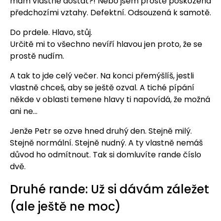
mám vlastně dostat?! Nebo jsem prostě poškozená
předchozími vztahy. Defektní. Odsouzená k samotě.
Do prdele. Hlavo, stůj.
Určitě mi to všechno nevíří hlavou jen proto, že se
prostě nudím.
A tak to jde celý večer. Na konci přemýšlíš, jestli
vlastně chceš, aby se ještě ozval. A tiché pípání
někde v oblasti temene hlavy ti napovídá, že možná
ani ne…
Jenže Petr se ozve hned druhý den. Stejně milý.
Stejně normální. Stejně nudný. A ty vlastně nemáš
důvod ho odmítnout. Tak si domluvíte rande číslo
dvě.
Druhé rande: Už si dávám záležet
(ale ještě ne moc)