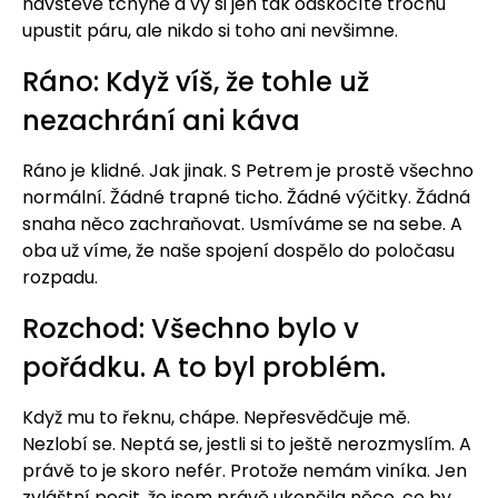
návštěvě tchýně a vy si jen tak odskočíte trochu
upustit páru, ale nikdo si toho ani nevšimne.
Ráno: Když víš, že tohle už
nezachrání ani káva
Ráno je klidné. Jak jinak. S Petrem je prostě všechno
normální. Žádné trapné ticho. Žádné výčitky. Žádná
snaha něco zachraňovat. Usmíváme se na sebe. A
oba už víme, že naše spojení dospělo do poločasu
rozpadu.
Rozchod: Všechno bylo v
pořádku. A to byl problém.
Když mu to řeknu, chápe. Nepřesvědčuje mě.
Nezlobí se. Neptá se, jestli si to ještě nerozmyslím. A
právě to je skoro nefér. Protože nemám viníka. Jen
zvláštní pocit, že jsem právě ukončila něco, co by