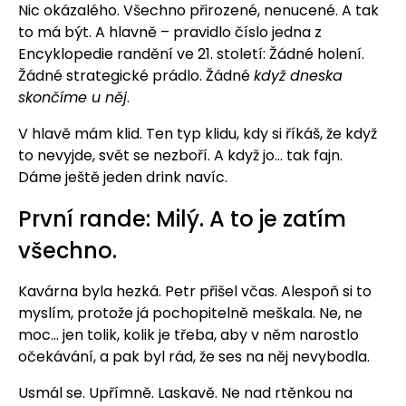
Nic okázalého. Všechno přirozené, nenucené. A tak
to má být. A hlavně – pravidlo číslo jedna z
Encyklopedie randění ve 21. století: Žádné holení.
Žádné strategické prádlo. Žádné
když dneska
skončíme u něj
.
V hlavě mám klid. Ten typ klidu, kdy si říkáš, že když
to nevyjde, svět se nezboří. A když jo… tak fajn.
Dáme ještě jeden drink navíc.
První rande: Milý. A to je zatím
všechno.
Kavárna byla hezká. Petr přišel včas. Alespoň si to
myslím, protože já pochopitelně meškala. Ne, ne
moc… jen tolik, kolik je třeba, aby v něm narostlo
očekávání, a pak byl rád, že ses na něj nevybodla.
Usmál se. Upřímně. Laskavě. Ne nad rtěnkou na