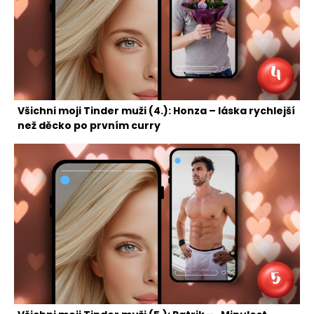
Všichni moji Tinder muži (4.): Honza – láska rychlejší
než děcko po prvním curry