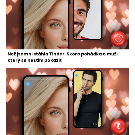
Než jsem si stáhla Tinder. Skoro pohádka o muži,
který se nestihl pokazit