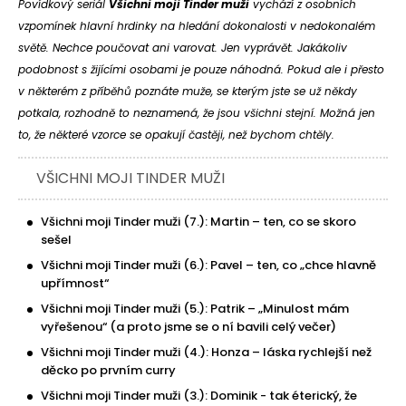
Povídkový seriál
Všichni moji Tinder muži
vychází z osobních
vzpomínek hlavní hrdinky na hledání dokonalosti v nedokonalém
světě. Nechce poučovat ani varovat. Jen vyprávět. Jakákoliv
podobnost s žijícími osobami je pouze náhodná. Pokud ale i přesto
v některém z příběhů poznáte muže, se kterým jste se už někdy
potkala, rozhodně to neznamená, že jsou všichni stejní. Možná jen
to, že některé vzorce se opakují častěji, než bychom chtěly.
VŠICHNI MOJI TINDER MUŽI
Všichni moji Tinder muži (7.): Martin – ten, co se skoro
sešel
Všichni moji Tinder muži (6.): Pavel – ten, co „chce hlavně
upřímnost“
Všichni moji Tinder muži (5.): Patrik – „Minulost mám
vyřešenou“ (a proto jsme se o ní bavili celý večer)
Všichni moji Tinder muži (4.): Honza – láska rychlejší než
děcko po prvním curry
Všichni moji Tinder muži (3.): Dominik - tak éterický, že