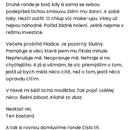
Druhé rande je bod, kdy si sama se sebou
podepíšeš tichou smlouvu.
Dám mu šanci. A sobě
taky.
Hezčí outfit. O chlup víc make-upu. Vlasy už
nejsou náhodné. Pořád žádné holení. Ještě nejsme v
režimu investice.
Večeře probíhá hladce. Je pozorný. Slušný.
Pamatuje si věci, které jsem mu říkala minule.
Nepřerušuje mě. Neopravuje mě. Nehraje si na
chytřejšího. A já si všímám, že víc přemýšlím o tom,
jestli už bych měla něco cítit, než o tom, jestli něco
opravdu cítím.
V hlavě mi běží tichá modlitba:
Tak pojď. Udělej
něco. Řekni blbost. Klidně to zkaz.
Nezkazí nic.
Ten bastard.
A tak si rovnou domluvíme rande číslo tři.