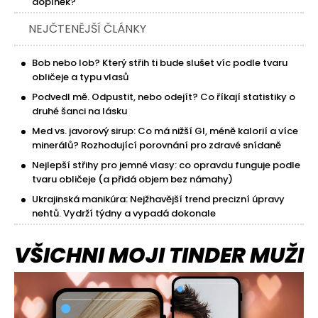
doplněk?
NEJČTENĚJŠÍ ČLÁNKY
Bob nebo lob? Který střih ti bude slušet víc podle tvaru
obličeje a typu vlasů
Podvedl mě. Odpustit, nebo odejít? Co říkají statistiky o
druhé šanci na lásku
Med vs. javorový sirup: Co má nižší GI, méně kalorií a více
minerálů? Rozhodující porovnání pro zdravé snídaně
Nejlepší střihy pro jemné vlasy: co opravdu funguje podle
tvaru obličeje (a přidá objem bez námahy)
Ukrajinská manikúra: Nejžhavější trend precizní úpravy
nehtů. Vydrží týdny a vypadá dokonale
VŠICHNI MOJI TINDER MUŽI