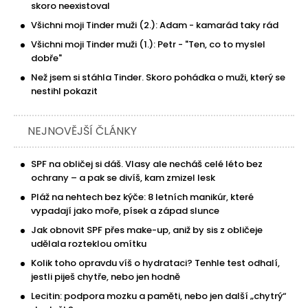
skoro neexistoval
Všichni moji Tinder muži (2.): Adam - kamarád taky rád
Všichni moji Tinder muži (1.): Petr - "Ten, co to myslel
dobře"
Než jsem si stáhla Tinder. Skoro pohádka o muži, který se
nestihl pokazit
NEJNOVĚJŠÍ ČLÁNKY
SPF na obličej si dáš. Vlasy ale necháš celé léto bez
ochrany – a pak se divíš, kam zmizel lesk
Pláž na nehtech bez kýče: 8 letních manikúr, které
vypadají jako moře, písek a západ slunce
Jak obnovit SPF přes make-up, aniž by sis z obličeje
udělala rozteklou omítku
Kolik toho opravdu víš o hydrataci? Tenhle test odhalí,
jestli piješ chytře, nebo jen hodně
Lecitin: podpora mozku a paměti, nebo jen další „chytrý“