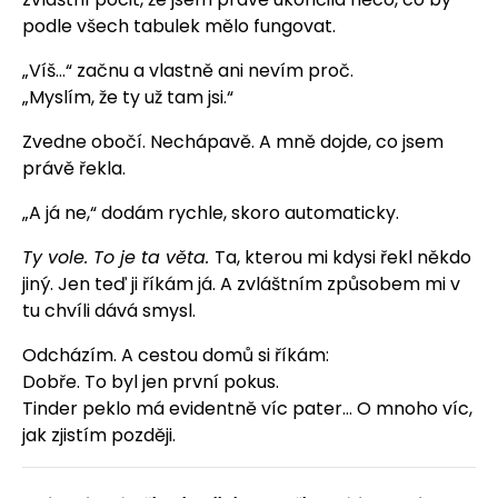
podle všech tabulek mělo fungovat.
„Víš…“ začnu a vlastně ani nevím proč.
„Myslím, že ty už tam jsi.“
Zvedne obočí. Nechápavě. A mně dojde, co jsem
právě řekla.
„A já ne,“ dodám rychle, skoro automaticky.
Ty vole. To je ta věta.
Ta, kterou mi kdysi řekl někdo
jiný. Jen teď ji říkám já. A zvláštním způsobem mi v
tu chvíli dává smysl.
Odcházím. A cestou domů si říkám:
Dobře. To byl jen první pokus.
Tinder peklo má evidentně víc pater... O mnoho víc,
jak zjistím později.