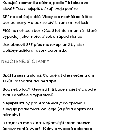
Kupuješ kosmetiku očima, podle TikToku a ve
slevě? Tady nejspíš utíkají tvoje peníze
SPF na obličej si dáš. Vlasy ale necháš celé léto
bez ochrany – a pak se divíš, kam zmizel lesk
Pláž na nehtech bez kýče: 8 letních manikúr, které
vypadají jako moře, písek a západ slunce
Jak obnovit SPF přes make-up, aniž by sis z
obličeje udělala rozteklou omítku
NEJČTENĚJŠÍ ČLÁNKY
Spálila ses na slunci. Co udělat dnes večer a čím
si kůži rozhodně dál netrápit
Bob nebo lob? Který střih ti bude slušet víc podle
tvaru obličeje a typu vlasů
Nejlepší střihy pro jemné vlasy: co opravdu
funguje podle tvaru obličeje (a přidá objem bez
námahy)
Ukrajinská manikúra: Nejžhavější trend precizní
úpravy nehtů. Vydrží týdny a vypadá dokonale