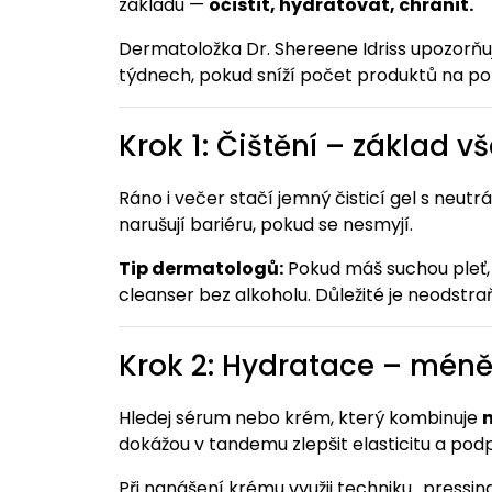
základu —
očistit, hydratovat, chránit.
Dermatoložka Dr. Shereene Idriss upozorňuje,
týdnech, pokud sníží počet produktů na pol
Krok 1: Čištění – základ v
Ráno i večer stačí jemný čisticí gel s neut
narušují bariéru, pokud se nesmyjí.
Tip dermatologů:
Pokud máš suchou pleť, 
cleanser bez alkoholu. Důležité je neodstraň
Krok 2: Hydratace – méně 
Hledej sérum nebo krém, který kombinuje
dokážou v tandemu zlepšit elasticitu a podp
Při nanášení krému využij techniku „pressin