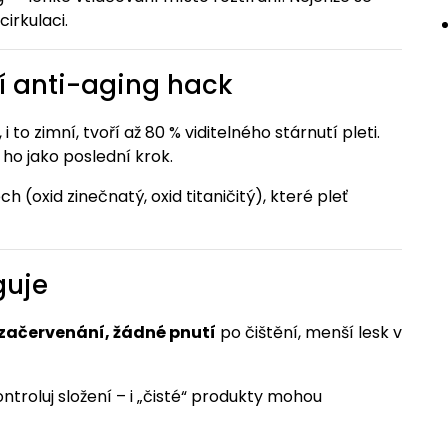
irkulaci.
ší anti-aging hack
 i to zimní, tvoří až 80 % viditelného stárnutí pleti.
ho jako poslední krok.
h (oxid zinečnatý, oxid titaničitý), které pleť
guje
 začervenání, žádné pnutí
po čištění, menší lesk v
ntroluj složení – i „čisté“ produkty mohou