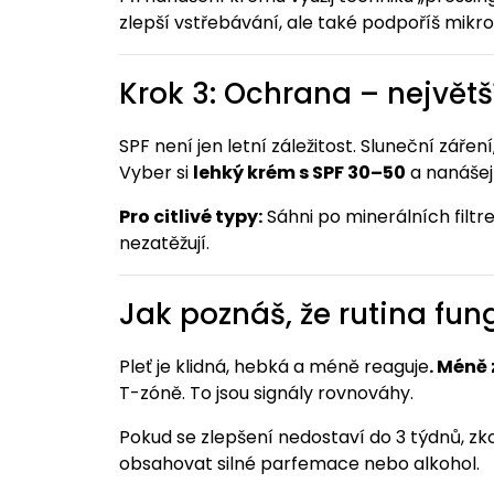
zlepší vstřebávání, ale také podpoříš mikroc
Krok 3: Ochrana – největ
SPF není jen letní záležitost. Sluneční záření,
Vyber si
lehký krém s SPF 30–50
a nanášej 
Pro citlivé typy:
Sáhni po minerálních filtrec
nezatěžují.
Jak poznáš, že rutina fun
Pleť je klidná, hebká a méně reaguje
. Méně
T-zóně. To jsou signály rovnováhy.
Pokud se zlepšení nedostaví do 3 týdnů, zko
obsahovat silné parfemace nebo alkohol.