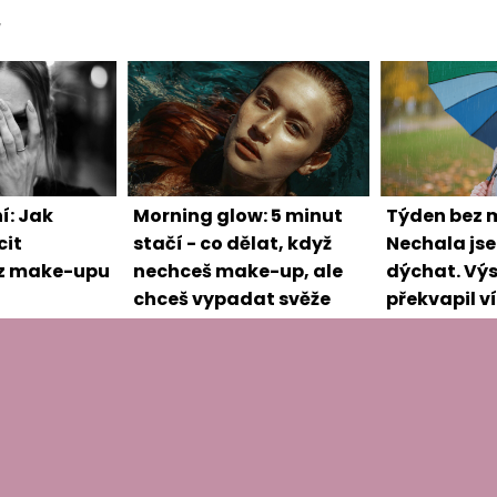
í: Jak
Morning glow: 5 minut
Týden bez 
cit
stačí - co dělat, když
Nechala jse
ez make-upu
nechceš make-up, ale
dýchat. Vý
chceš vypadat svěže
překvapil ví
čekala