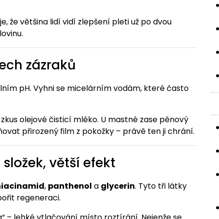
 že většina lidí vidí zlepšení pleti už po dvou
ovinu.
šech zázraků
rálním pH. Vyhni se micelárním vodám, které často
zkus olejové čisticí mléko. U mastné zase pěnový
ovat přirozený film z pokožky – právě ten ji chrání.
složek, větší efekt
niacinamid
,
panthenol
a
glycerin
. Tyto tři látky
ořit regeneraci.
g“ – lehké vtlačování místo roztírání. Nejenže se