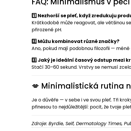
FAQ: Minimalismus v péči 
1️⃣ Nezhorší se pleť, když zredukuju pro
Krátkodobě může reagovat, ale většinou se 
přirozené pH.
2️⃣ Můžu kombinovat různé značky?
Ano, pokud mají podobnou filozofii — méně 
3️⃣ Jaký je ideální časový odstup mezi k
Stačí 30–60 sekund. Vrstvy se nemusí zcel
💋 Minimalistická rutina n
Je o důvěře — v sebe i ve svou pleť. Tři kroky
přinesou to nejdůležitější: pocit, že tvoje p
Zdroje: Byrdie, Self, Dermatology Times, 