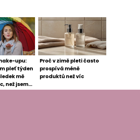
make-upu:
Proč v zimě pleti často
m pleť týden
prospívá méně
sledek mě
produktů než víc
c, než jsem