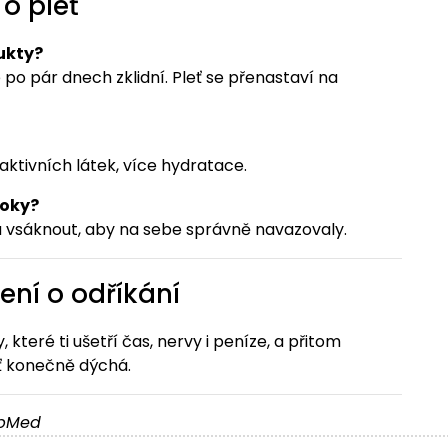
o pleť
dukty?
po pár dnech zklidní. Pleť se přenastaví na
aktivních látek, více hydratace.
roky?
a vsáknout, aby na sebe správně navazovaly.
ení o odříkání
, které ti ušetří čas, nervy i peníze, a přitom
leť konečně dýchá.
PubMed