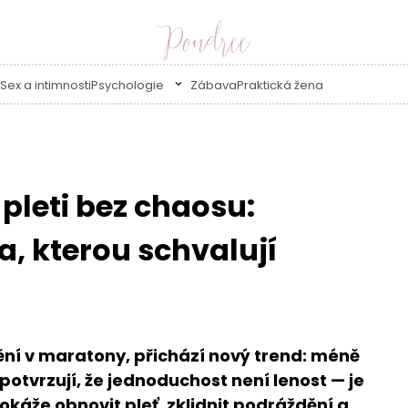
Sex a intimnosti
Psychologie
Zábava
Praktická žena
 pleti bez chaosu:
a, kterou schvalují
ění v maratony, přichází nový trend: méně
potvrzují, že jednoduchost není lenost — je
dokáže obnovit pleť, zklidnit podráždění a