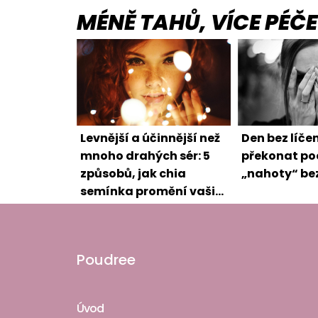
MÉNĚ TAHŮ, VÍCE PÉČE
Levnější a účinnější než
Den bez líčen
mnoho drahých sér: 5
překonat po
způsobů, jak chia
„nahoty“ b
semínka promění vaši
pleť
Poudree
Úvod