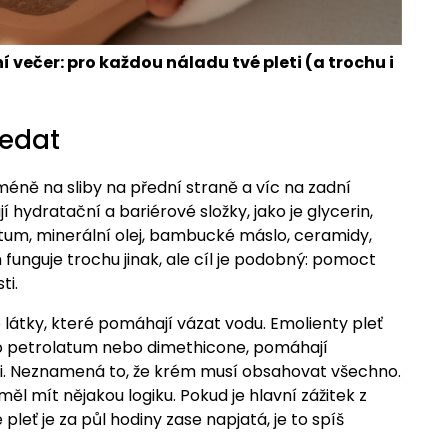
večer: pro každou náladu tvé pleti (a trochu i
ledat
éně na sliby na přední straně a víc na zadní
 hydratační a bariérové složky, jako je glycerin,
tum, minerální olej, bambucké máslo, ceramidy,
funguje trochu jinak, ale cíl je podobný: pomoct
ti.
o látky, které pomáhají vázat vodu. Emolienty pleť
jako petrolatum nebo dimethicone, pomáhají
ti. Neznamená to, že krém musí obsahovat všechno.
l mít nějakou logiku. Pokud je hlavní zážitek z
pleť je za půl hodiny zase napjatá, je to spíš