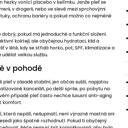
en hezky vonící placebo v kelímku. Jenže pleť se
umerii, v drogerii, nebo ve slevě mezi sprchovými
odu, tuky, ochranu bariéry a pokud možno co nejméně
 dobrý, pokud má jednoduché a funkční složení.
ivní koktejl, ale obyčejnou hydrataci, klid a
šť v létě, kdy se střídá horko, pot, SPF, klimatizace a
 udělat velkou službu.
ně v pohodě
pleť v zásadě stabilní, jen občas sušší, napjatou
atizované kanceláři, po delší sprše, po pobytu na
ovém případě pleť často nechce luxusní anti-aging
t komfort.
í, která nepálí, nešupinatí, není výrazně mastná ani
edí jako špatné rozhodnutí. Pokud ti obyčejný
dceňovat. Péče nemusí být komplikovaná, aby byla