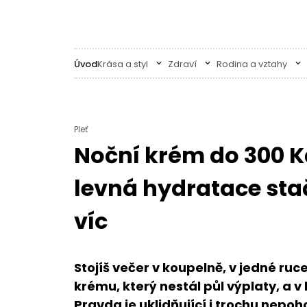
Úvod
Krása a styl
Zdraví
Rodina a vztahy
Pleť
Noční krém do 300 K
levná hydratace stač
víc
Stojíš večer v koupelně, v jedné ru
krému, který nestál půl výplaty, a v
Pravda je uklidňující i trochu nepo