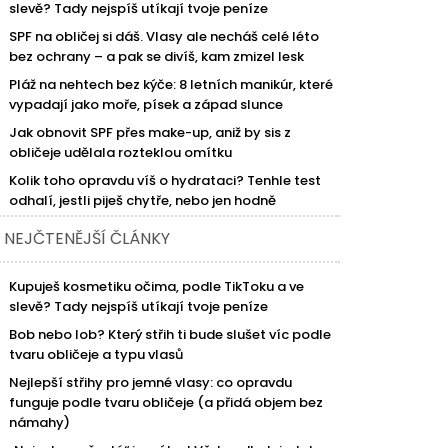
slevě? Tady nejspíš utíkají tvoje peníze
SPF na obličej si dáš. Vlasy ale necháš celé léto
bez ochrany – a pak se divíš, kam zmizel lesk
Pláž na nehtech bez kýče: 8 letních manikúr, které
vypadají jako moře, písek a západ slunce
Jak obnovit SPF přes make-up, aniž by sis z
obličeje udělala rozteklou omítku
Kolik toho opravdu víš o hydrataci? Tenhle test
odhalí, jestli piješ chytře, nebo jen hodně
NEJČTENĚJŠÍ ČLÁNKY
Kupuješ kosmetiku očima, podle TikToku a ve
slevě? Tady nejspíš utíkají tvoje peníze
Bob nebo lob? Který střih ti bude slušet víc podle
tvaru obličeje a typu vlasů
Nejlepší střihy pro jemné vlasy: co opravdu
funguje podle tvaru obličeje (a přidá objem bez
námahy)