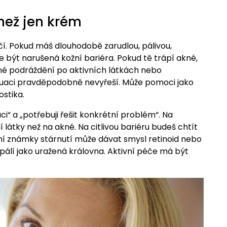
 než jen krém
í. Pokud máš dlouhodobě zarudlou, pálivou,
e být narušená kožní bariéra. Pokud tě trápí akné,
né podráždění po aktivních látkách nebo
uaci pravděpodobně nevyřeší. Může pomoci jako
ostika.
ci“ a „potřebuji řešit konkrétní problém“. Na
 látky než na akné. Na citlivou bariéru budeš chtít
vní známky stárnutí může dávat smysl retinoid nebo
 pálí jako uražená královna. Aktivní péče má být