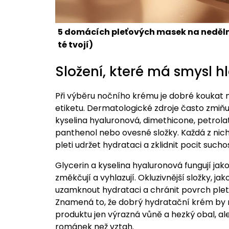
5 domácích pleťových masek na nedělní 
té tvojí)
Složení, které má smysl h
Při výběru nočního krému je dobré koukat m
etiketu. Dermatologické zdroje často zmiňují
kyselina hyaluronová, dimethicone, petrola
panthenol nebo ovesné složky. Každá z nich 
pleti udržet hydrataci a zklidnit pocit suchos
Glycerin a kyselina hyaluronová fungují jak
změkčují a vyhlazují. Okluzivnější složky, 
uzamknout hydrataci a chránit povrch ple
Znamená to, že dobrý hydratační krém by mě
produktu jen výrazná vůně a hezký obal, ale 
románek než vztah.