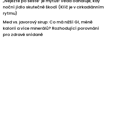
„Nejezte po šesté“ je mýtus! Věda odhaluje, kdy
noční jídlo skutečně škodí (Klíč je v cirkadiánním
rytmu)
Med vs. javorový sirup: Co má nižší GI, méně
kalorií a více minerálů? Rozhodující porovnání
pro zdravé snídaně