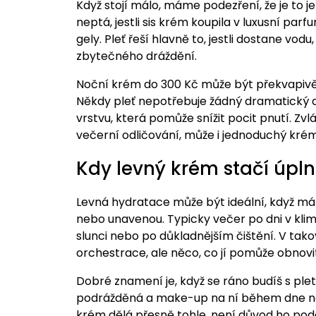
Když stojí málo, máme podezření, že je to j
neptá, jestli sis krém koupila v luxusní parf
gely. Pleť řeší hlavně to, jestli dostane v
zbytečného dráždění.
Noční krém do 300 Kč může být překvapivě
Někdy pleť nepotřebuje žádný dramatický akt
vrstvu, která pomůže snížit pocit pnutí. Zvlá
večerní odličování, může i jednoduchý krém
Kdy levný krém stačí úpl
Levná hydratace může být ideální, když máš 
nebo unavenou. Typicky večer po dni v klim
slunci nebo po důkladnějším čištění. V tak
orchestrace, ale něco, co jí pomůže obnovi
Dobré znamení je, když se ráno budíš s plet
podrážděná a make-up na ní během dne nes
krém dělá přesně tohle, není důvod ho po