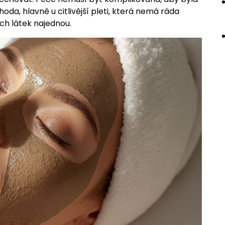
da, hlavně u citlivější pleti, která nemá ráda
ch látek najednou.