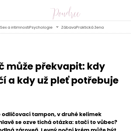
Sex a intimnosti
Psychologie
Zábava
Praktická žena
č může překvapit: kdy
í a kdy už pleť potřebuje
ce odličovací tampon, v druhé kelímek
 hlavě se ozve tichá otázka: stačí to vůbec?
hodlná zároveň. Levný noční krém může být