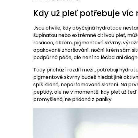
Kdy už pleť potřebuje víc
Jsou chvíle, kdy obyčejná hydratace nestač
šupinatou nebo extrémně citlivou pleť, můž
rosacea, ekzém, pigmentové skvrny, výraz
opakované zhoršování, noční krém sám sit
podpůrná péče, ale není to léčba ani diagn
Tady přichází rozdíl mezi „potřebuji hydrata
pigmentové skvrny budeš hledat jiné aktivní
spíš klidné, neparfemované složení. Na pr
peptidy, ale ne v momentě, kdy pleť už teď
promyšlená, ne přidaná z paniky.